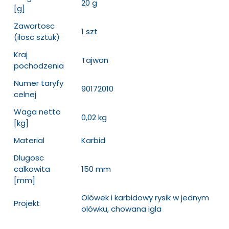
20 g
[g]
Zawartosc
1 szt
(ilosc sztuk)
Kraj
Tajwan
pochodzenia
Numer taryfy
90172010
celnej
Waga netto
0,02 kg
[kg]
Material
Karbid
Dlugosc
calkowita
150 mm
[mm]
Olówek i karbidowy rysik w jednym
Projekt
olówku, chowana igla