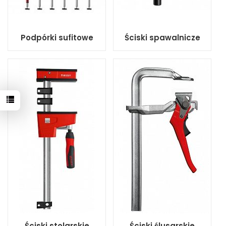
Podpórki sufitowe
Ściski spawalnicze
Ściski stolarskie
Ściski ślusarskie