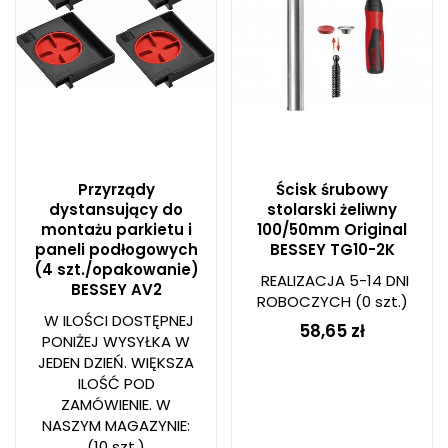
Przyrządy
Ścisk śrubowy
dystansujący do
stolarski żeliwny
montażu parkietu i
100/50mm Original
paneli podłogowych
BESSEY TG10-2K
(4 szt./opakowanie)
REALIZACJA 5-14 DNI
BESSEY AV2
ROBOCZYCH
(0 szt.)
W ILOŚCI DOSTĘPNEJ
58,65 zł
PONIŻEJ WYSYŁKA W
JEDEN DZIEŃ. WIĘKSZA
ILOŚĆ POD
ZAMÓWIENIE. W
NASZYM MAGAZYNIE:
(10 szt.)