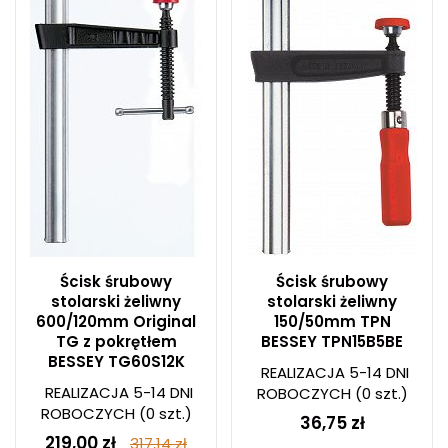
Ścisk śrubowy
Ścisk śrubowy
stolarski żeliwny
stolarski żeliwny
600/120mm Original
150/50mm TPN
TG z pokrętłem
BESSEY TPN15B5BE
BESSEY TG60S12K
REALIZACJA 5-14 DNI
REALIZACJA 5-14 DNI
ROBOCZYCH
(0 szt.)
ROBOCZYCH
(0 szt.)
36,75 zł
219,00 zł
317,14 zł