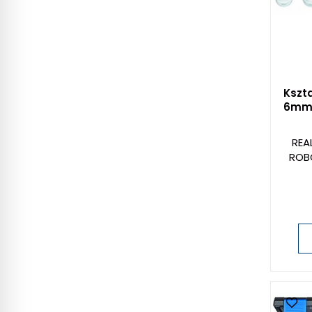
Kszta
6mm 
REA
ROB