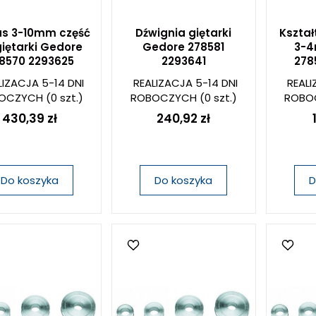
us 3-10mm część
Dźwignia giętarki
Kształ
giętarki Gedore
Gedore 278581
3-4
8570 2293625
2293641
278
LIZACJA 5-14 DNI
REALIZACJA 5-14 DNI
REALI
OCZYCH
(0 szt.)
ROBOCZYCH
(0 szt.)
ROBO
430,39 zł
240,92 zł
Do koszyka
Do koszyka
D