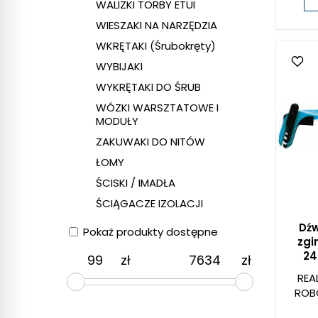
WALIZKI TORBY ETUI
WIESZAKI NA NARZĘDZIA
WKRĘTAKI (Śrubokręty)
WYBIJAKI
WYKRĘTAKI DO ŚRUB
WÓZKI WARSZTATOWE I
MODUŁY
ZAKUWAKI DO NITÓW
ŁOMY
ŚCISKI / IMADŁA
ŚCIĄGACZE IZOLACJI
Dźw
Pokaż produkty dostępne
zgi
24
zł
zł
REA
ROB