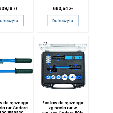
639,16 zł
663,54 zł
o koszyka
Do koszyka
w do ręcznego
Zestaw do ręcznego
nia rur Gedore
zginania rur w
500 1589830
walizce Gedore 1101-