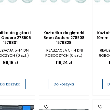
łtka do giętarki
Kształtka do giętarki
Kształ
Gedore 278506
8mm Gedore 278508
10mm 
1576801
1576828
LIZACJA 5-14 DNI
REALIZACJA 5-14 DNI
REALI
OCZYCH
(0 szt.)
ROBOCZYCH
(0 szt.)
ROBO
99,19 zł
116,24 zł
Do koszyka
Do koszyka
D