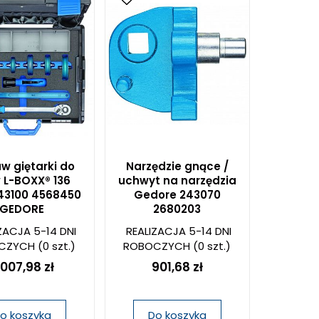
w giętarki do
Narzędzie gnące /
w L-BOXX® 136
uchwyt na narzędzia
243100 4568450
Gedore 243070
GEDORE
2680203
ZACJA 5-14 DNI
REALIZACJA 5-14 DNI
CZYCH
(0 szt.)
ROBOCZYCH
(0 szt.)
 007,98 zł
901,68 zł
o koszyka
Do koszyka