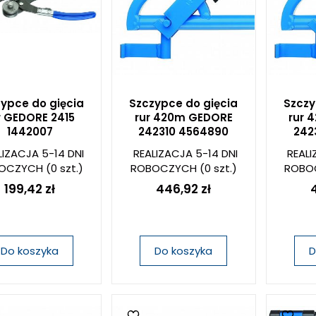
ypce do gięcia
Szczypce do gięcia
Szczy
r GEDORE 2415
rur 420m GEDORE
rur 
1442007
242310 4564890
242
LIZACJA 5-14 DNI
REALIZACJA 5-14 DNI
REALI
OCZYCH
(0 szt.)
ROBOCZYCH
(0 szt.)
ROBO
199,42 zł
446,92 zł
Do koszyka
Do koszyka
D