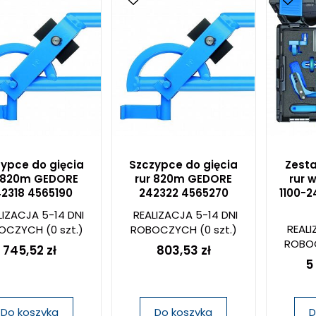
ypce do gięcia
Szczypce do gięcia
Zesta
r 820m GEDORE
rur 820m GEDORE
rur 
2318 4565190
242322 4565270
1100-
LIZACJA 5-14 DNI
REALIZACJA 5-14 DNI
REALI
OCZYCH
(0 szt.)
ROBOCZYCH
(0 szt.)
ROBO
745,52 zł
803,53 zł
5
Do koszyka
Do koszyka
D