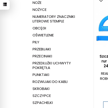
NOŻE
NOŻYCE
NUMERATORY ZNACZNIKI
LITEROWE STEMPLE
OBCĘGI
OŚWIETLENIE
PIŁY
PRZEBIJAKI
PRZECINAKI
Szcz
ru
PRZEDŁUŻKI UCHWYTY
24
POKRĘTŁA
REA
PUNKTAKI
ROB
ROZWIJAKI DO KABLI
SKROBAKI
SZCZYPCE
SZPACHELKI