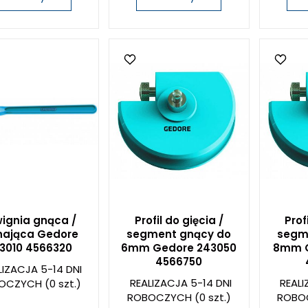
ignia gnąca /
Profil do gięcia /
Prof
nająca Gedore
segment gnący do
segm
3010 4566320
6mm Gedore 243050
8mm G
4566750
LIZACJA 5-14 DNI
REALIZACJA 5-14 DNI
REALI
OCZYCH
(0 szt.)
ROBOCZYCH
(0 szt.)
ROBO