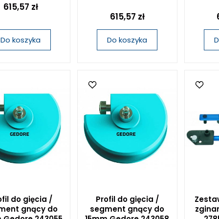
615,57 zł
615,57 zł
Do koszyka
Do koszyka
D
fil do gięcia /
Profil do gięcia /
Zesta
ment gnący do
segment gnący do
zgina
 Gedore 243055
15mm Gedore 243058
278