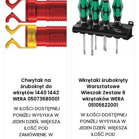
Chwytak na
Wkrętaki śrubokręty
śrubokręt do
Warsztatowe
wkrętów 1440 1442
Wieszak Zestaw 6
WERA 05073680001
wkrętaków WERA
05105622001
W ILOŚCI DOSTĘPNEJ
W ILOŚCI DOSTĘPNEJ
PONIŻEJ WYSYŁKA W
PONIŻEJ WYSYŁKA W
JEDEN DZIEŃ. WIĘKSZA
JEDEN DZIEŃ. WIĘKSZA
ILOŚĆ POD
ILOŚĆ POD
ZAMÓWIENIE. W