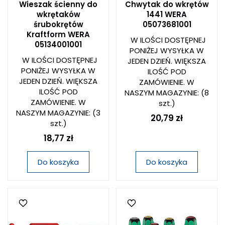
Wieszak ścienny do
Chwytak do wkrętów
wkrętaków
1441 WERA
śrubokrętów
05073681001
Kraftform WERA
W ILOŚCI DOSTĘPNEJ
05134001001
PONIŻEJ WYSYŁKA W
W ILOŚCI DOSTĘPNEJ
JEDEN DZIEŃ. WIĘKSZA
PONIŻEJ WYSYŁKA W
ILOŚĆ POD
JEDEN DZIEŃ. WIĘKSZA
ZAMÓWIENIE. W
ILOŚĆ POD
NASZYM MAGAZYNIE:
(8
ZAMÓWIENIE. W
szt.)
NASZYM MAGAZYNIE:
(3
20,79 zł
szt.)
18,77 zł
Do koszyka
Do koszyka