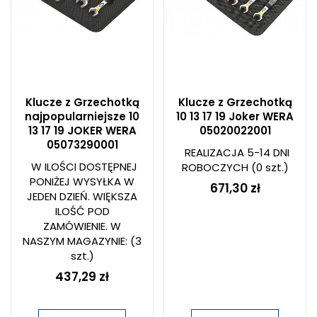
Klucze z Grzechotką
Klucze z Grzechotką
najpopularniejsze 10
10 13 17 19 Joker WERA
13 17 19 JOKER WERA
05020022001
05073290001
REALIZACJA 5-14 DNI
W ILOŚCI DOSTĘPNEJ
ROBOCZYCH
(0 szt.)
PONIŻEJ WYSYŁKA W
671,30 zł
JEDEN DZIEŃ. WIĘKSZA
ILOŚĆ POD
ZAMÓWIENIE. W
NASZYM MAGAZYNIE:
(3
szt.)
437,29 zł