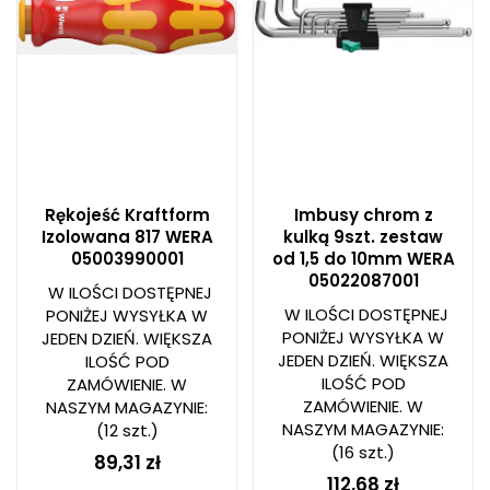
Rękojeść Kraftform
Imbusy chrom z
Izolowana 817 WERA
kulką 9szt. zestaw
05003990001
od 1,5 do 10mm WERA
05022087001
W ILOŚCI DOSTĘPNEJ
W ILOŚCI DOSTĘPNEJ
PONIŻEJ WYSYŁKA W
PONIŻEJ WYSYŁKA W
JEDEN DZIEŃ. WIĘKSZA
JEDEN DZIEŃ. WIĘKSZA
ILOŚĆ POD
ILOŚĆ POD
ZAMÓWIENIE. W
ZAMÓWIENIE. W
NASZYM MAGAZYNIE:
NASZYM MAGAZYNIE:
(12 szt.)
(16 szt.)
89,31 zł
112,68 zł