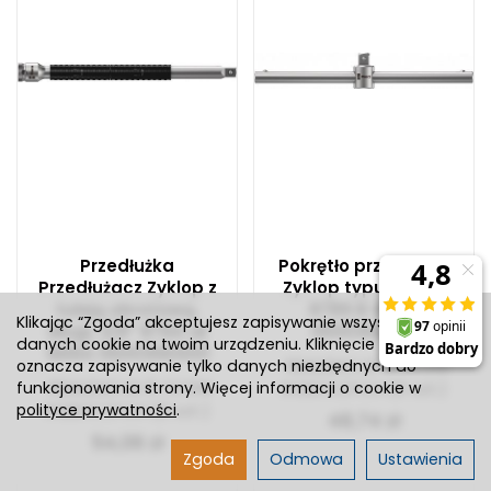
Przedłużka
Pokrętło przesuwne
Przedłużacz Zyklop z
Zyklop typu T, 3/8”
tuleją obrotową,
8789 B WERA
Klikając “Zgoda” akceptujesz zapisywanie wszystkich
długi, 3/8” 8794 LB
05003581001
danych cookie na twoim urządzeniu. Kliknięcie “Odmowa”
WERA 05003583001
REALIZACJA 5-14 DNI
oznacza zapisywanie tylko danych niezbędnych do
REALIZACJA 5-14 DNI
funkcjonowania strony. Więcej informacji o cookie w
ROBOCZYCH
(0 szt.)
polityce prywatności
ROBOCZYCH
(0 szt.)
.
48,74 zł
54,06 zł
Zgoda
Odmowa
Ustawienia