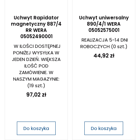
Uchwyt Rapidator
Uchwyt uniwersalny
magnetyczny 887/4
890/4/1 WERA
RR WERA
05052575001
05052490001
REALIZACJA 5-14 DNI
W ILOŚCI DOSTĘPNEJ
ROBOCZYCH
(0 szt.)
PONIŻEJ WYSYŁKA W
44,92 zł
JEDEN DZIEŃ. WIĘKSZA
ILOŚĆ POD
ZAMÓWIENIE. W
NASZYM MAGAZYNIE:
(19 szt.)
97,02 zł
Do koszyka
Do koszyka