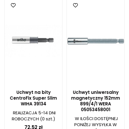
Uchwyt na bity
Uchwyt uniwersalny
CentroFix Super Slim
magnetyczny 152mm
WIHA 39134
899/4/1 WERA
05053458001
REALIZACJA 5-14 DNI
W ILOŚCI DOSTĘPNEJ
ROBOCZYCH
(0 szt.)
PONIŻEJ WYSYŁKA W
72,52 zł