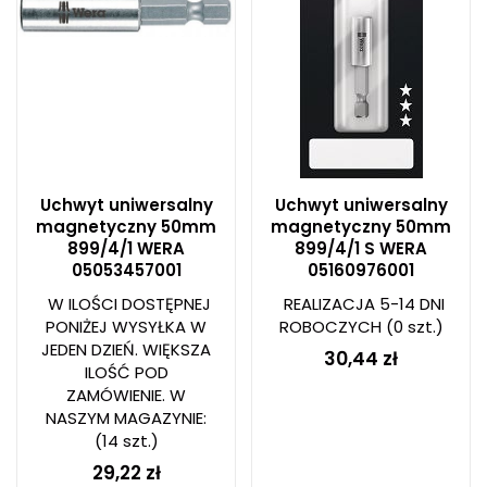
Uchwyt uniwersalny
Uchwyt uniwersalny
magnetyczny 50mm
magnetyczny 50mm
899/4/1 WERA
899/4/1 S WERA
05053457001
05160976001
W ILOŚCI DOSTĘPNEJ
REALIZACJA 5-14 DNI
PONIŻEJ WYSYŁKA W
ROBOCZYCH
(0 szt.)
JEDEN DZIEŃ. WIĘKSZA
30,44 zł
ILOŚĆ POD
ZAMÓWIENIE. W
NASZYM MAGAZYNIE:
(14 szt.)
29,22 zł