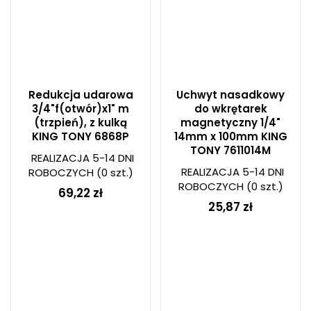
Redukcja udarowa
Uchwyt nasadkowy
3/4"f(otwór)x1" m
do wkrętarek
(trzpień), z kulką
magnetyczny 1/4"
KING TONY 6868P
14mm x 100mm KING
TONY 7611014M
REALIZACJA 5-14 DNI
REALIZACJA 5-14 DNI
ROBOCZYCH
(0 szt.)
ROBOCZYCH
(0 szt.)
69,22 zł
25,87 zł