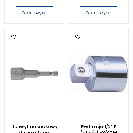
Do koszyka
Do koszyka
Uchwyt nasadkowy
Redukcja 1/2" F
do wkrętarek
(otwór) x3/4" M