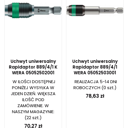
Uchwyt uniwersalny
Uchwyt uniwersalny
Rapidaptor 889/4/1 K
Rapidaptor 889/4/1
WERA 05052502001
WERA 05052503001
W ILOŚCI DOSTĘPNEJ
REALIZACJA 5-14 DNI
PONIŻEJ WYSYŁKA W
ROBOCZYCH
(0 szt.)
JEDEN DZIEŃ. WIĘKSZA
78,63 zł
ILOŚĆ POD
ZAMÓWIENIE. W
NASZYM MAGAZYNIE:
(22 szt.)
70,27 zł