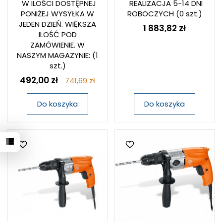
W ILOŚCI DOSTĘPNEJ
REALIZACJA 5-14 DNI
PONIŻEJ WYSYŁKA W
ROBOCZYCH
(0 szt.)
JEDEN DZIEŃ. WIĘKSZA
1 883,82 zł
ILOŚĆ POD
ZAMÓWIENIE. W
NASZYM MAGAZYNIE:
(1
szt.)
492,00 zł
741,69 zł
Do koszyka
Do koszyka