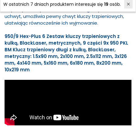
W ostatnich 7 dniach produktem interesuje się
19
osób.
Odporny na zużycie materiał, z którego wykonano
uchwyt, umożliwia pewny chwyt kluczy trzpieniowych,
ułatwiając równocześnie ich wyjmowanie.
950/9 Hex-Plus 6 Zestaw kluczy trzpieniowych z
kulką, BlackLaser, metrycznych, 9 części 9x 950 PKL
BM Klucz trzpieniowy długi z kulką, BlackLaser,
metryczny: 1.5x90 mm, 2x100 mm, 2.5x112 mm, 3x126
mm, 4x140 mm, 5x160 mm, 6x180 mm, 8x200 mm,
10x219 mm