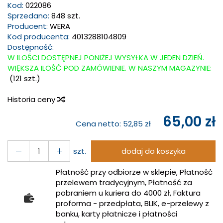
Kod:
022086
Sprzedano:
848 szt.
Producent:
WERA
Kod producenta:
4013288104809
Dostępność:
W ILOŚCI DOSTĘPNEJ PONIŻEJ WYSYŁKA W JEDEN DZIEŃ.
WIĘKSZA ILOŚĆ POD ZAMÓWIENIE. W NASZYM MAGAZYNIE:
(
121
szt.)
Historia ceny
65,00 zł
Cena netto:
52,85 zł
szt.
dodaj do koszyka
Płatność przy odbiorze w sklepie, Płatność
przelewem tradycyjnym, Płatność za
pobraniem u kuriera do 4000 zł, Faktura
proforma - przedpłata, BLIK, e-przelewy z
banku, karty płatnicze i płatności