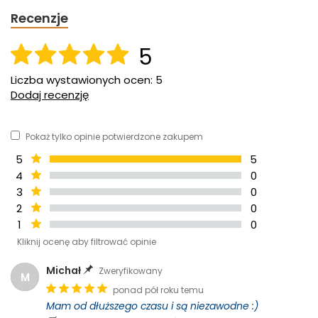
Recenzje
5
Liczba wystawionych ocen: 5
Dodaj recenzję
Pokaż tylko opinie potwierdzone zakupem
5
5
4
0
3
0
2
0
1
0
Kliknij ocenę aby filtrować opinie
Michał
Zweryfikowany
M
ponad pół roku temu
Mam od dłuższego czasu i są niezawodne :)