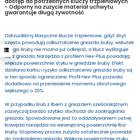
dostęp do potrzebnych kluczy trzpieniowych
- Odporny na zużycie materiał uchwytu
gwarantuje długą żywotność
Odrzuciliśmy klasyczne klucze trzpieniowe, gdyż zbyt
często powodują odkształcenie gniazda śruby, wskutek
czego śruby nie można już odkręcić, a klucz wyślizguje
się z gniazda. Narzędzia z profilem Hex-Plus posiadają
większe powierzchnie styku w gnieździe śruby. Efekt
działania karbu i ryzyko odkształcenia gniazda śruby są
w ten sposób ograniczane. Profil Hex-Plus pozwala
dodatkowo na przeniesienie momentu obrotowego
większego o 20%.
W przypadku śrub z łbem z gniazdem sześciokątnym
zazwyczaj bardzo szybko dochodzi do zaokrąglania
gniazda. Spowodowane jest to oddziaływaniem ostrej
krawędzi narzędzia na wewnętrzną powierzchnię łba
śruby. Stopniowy proces zużycia ostatecznie prowadzi
do zaokrąglenia gniazda. Większe powierzchnie styku