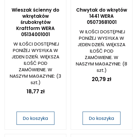
Wieszak ścienny do
Chwytak do wkrętów
wkrętaków
1441 WERA
śrubokrętów
05073681001
Kraftform WERA
W ILOŚCI DOSTĘPNEJ
05134001001
PONIŻEJ WYSYŁKA W
W ILOŚCI DOSTĘPNEJ
JEDEN DZIEŃ. WIĘKSZA
PONIŻEJ WYSYŁKA W
ILOŚĆ POD
JEDEN DZIEŃ. WIĘKSZA
ZAMÓWIENIE. W
ILOŚĆ POD
NASZYM MAGAZYNIE:
(8
ZAMÓWIENIE. W
szt.)
NASZYM MAGAZYNIE:
(3
20,79 zł
szt.)
18,77 zł
Do koszyka
Do koszyka