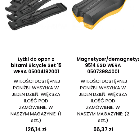
Łyżki do opon z
Magnetyzer/demagnety
bitami Bicycle Set 15
9514 ESD WERA
WERA 05004182001
05073984001
W ILOŚCI DOSTĘPNEJ
W ILOŚCI DOSTĘPNEJ
PONIŻEJ WYSYŁKA W
PONIŻEJ WYSYŁKA W
JEDEN DZIEŃ. WIĘKSZA
JEDEN DZIEŃ. WIĘKSZA
ILOŚĆ POD
ILOŚĆ POD
ZAMÓWIENIE. W
ZAMÓWIENIE. W
NASZYM MAGAZYNIE:
(1
NASZYM MAGAZYNIE:
(2
szt.)
szt.)
126,14 zł
56,37 zł