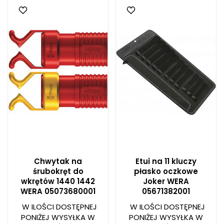
Chwytak na
Etui na 11 kluczy
śrubokręt do
płasko oczkowe
wkrętów 1440 1442
Joker WERA
WERA 05073680001
05671382001
W ILOŚCI DOSTĘPNEJ
W ILOŚCI DOSTĘPNEJ
PONIŻEJ WYSYŁKA W
PONIŻEJ WYSYŁKA W