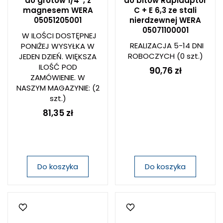
do grotów 1/4'', z
do bitów Rapidaptor
magnesem WERA
C + E 6,3 ze stali
05051205001
nierdzewnej WERA
05071100001
W ILOŚCI DOSTĘPNEJ
REALIZACJA 5-14 DNI
PONIŻEJ WYSYŁKA W
ROBOCZYCH
(0 szt.)
JEDEN DZIEŃ. WIĘKSZA
ILOŚĆ POD
90,76 zł
ZAMÓWIENIE. W
NASZYM MAGAZYNIE:
(2
szt.)
81,35 zł
Do koszyka
Do koszyka