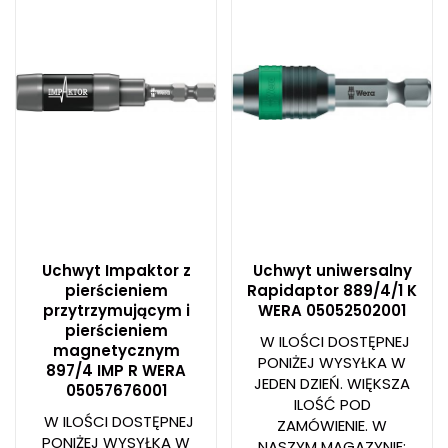
Uchwyt Impaktor z
Uchwyt uniwersalny
pierścieniem
Rapidaptor 889/4/1 K
przytrzymującym i
WERA 05052502001
pierścieniem
W ILOŚCI DOSTĘPNEJ
magnetycznym
PONIŻEJ WYSYŁKA W
897/4 IMP R WERA
JEDEN DZIEŃ. WIĘKSZA
05057676001
ILOŚĆ POD
W ILOŚCI DOSTĘPNEJ
ZAMÓWIENIE. W
PONIŻEJ WYSYŁKA W
NASZYM MAGAZYNIE: