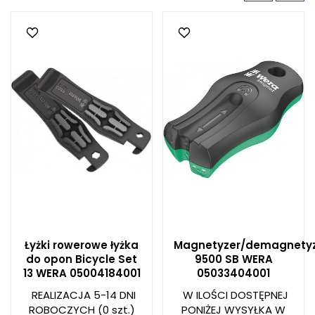
Łyżki rowerowe łyżka
Magnetyzer/demagnety
do opon Bicycle Set
9500 SB WERA
13 WERA 05004184001
05033404001
REALIZACJA 5-14 DNI
W ILOŚCI DOSTĘPNEJ
ROBOCZYCH
(0 szt.)
PONIŻEJ WYSYŁKA W