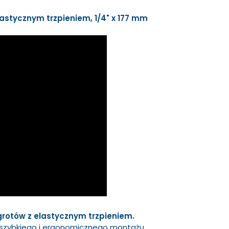
lastycznym trzpieniem, 1/4" x 177 mm
grotów z elastycznym trzpieniem.
szybkiego i ergonomicznego montażu.