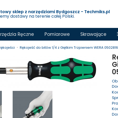
etowy sklep z narzędziami Bydgoszcz - Techmiks.pl
jemy dostawy na terenie całej Polski.
rzędzia Ręczne
Pomiarowe
Skrawające
Rękojeści
Rękojeść do bitów 1/4 z Giętkim Trzpieniem WERA 050281
R
G
0
Ob
Dod
Ko
Sp
Pr
Ko
Do