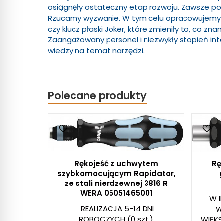
osiągnęły ostateczny etap rozwoju. Zawsze po
Rzucamy wyzwanie. W tym celu opracowujemy na
czy klucz płaski Joker, które zmieniły to, co z
Zaangażowany personel i niezwykły stopień int
wiedzy na temat narzędzi.
Polecane produkty
Rękojeść z uchwytem
Rę
szybkomocującym Rapidator,
ze stali nierdzewnej 3816 R
WERA 05051465001
W I
REALIZACJA 5-14 DNI
W
ROBOCZYCH
(0 szt.)
WIĘK