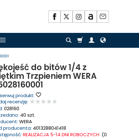
60001
ękojeść do bitów 1/4 z
iętkim Trzpieniem WERA
5028160001
serwuj produkt:
aj recenzję:
d:
028160
rzedano:
40 szt.
oducent:
WERA
d producenta:
4013288041418
stępność:
REALIZACJA 5-14 DNI ROBOCZYCH
(
0