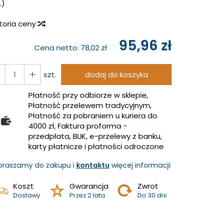
.)
storia ceny
95,96 zł
Cena netto:
78,02 zł
szt.
dodaj do koszyka
Płatność przy odbiorze w sklepie,
Płatność przelewem tradycyjnym,
Płatność za pobraniem u kuriera do
4000 zł, Faktura proforma -
przedpłata, BLIK, e-przelewy z banku,
karty płatnicze i płatności odroczone
praszamy do zakupu i
kontaktu
więcej informacji:
Koszt
Gwarancja
Zwrot
Dostawy
Przez 2 lata
Do 30 dni