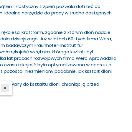
kątem. Elastyczny trzpień pozwala dotrzeć do
h. Idealne narzędzie do pracy w trudno dostępnych
ękojeści Kraftform, zgodnie z którym dłoń nadaje
 dnia dzisiejszego. Już w latach 60-tych firma Wera,
em badawczym Fraunhofer-Institut für
wała rękojeść wkrętaka, którego kształt był
ilka lat pracach rozwojowych firma Wera wprowadziła
ego czasu rękojeść była optymalizowana w oparciu o
t pozostał niezmieniony podobnie, jak kształt dłoni.
opasowany do kształtu dłoni, chroniąc ją przed