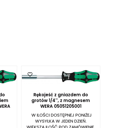
do
Rękojeść z gniazdem do
niem
grotów 1/4'', z magnesem
 WERA
WERA 05051205001
W ILOŚCI DOSTĘPNEJ PONIŻEJ
WYSYŁKA W JEDEN DZIEŃ.
WIĘKSZA ILOŚĆ POD ZAMÓWIENIE.