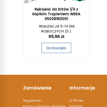
Rękojeść do bitów 1/4 z
Giętkim Trzpieniem WERA
05028160001
REALIZACJA 5-14 DNI
ROBOCZYCH
(0 )
95,96 zł
Do koszyka
Zamówienie
Informacje
Regulamin
O firmie
Koszty i sposoby dostawy
Kontakt