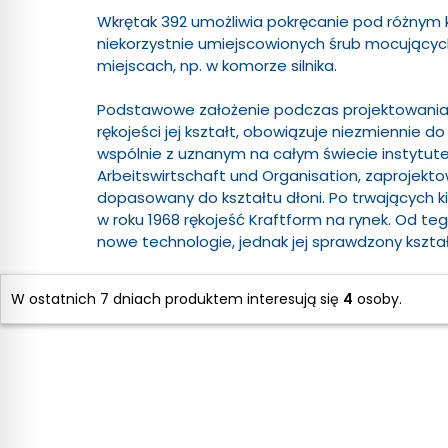
Wkrętak 392 umożliwia pokręcanie pod różnym 
niekorzystnie umiejscowionych śrub mocującyc
miejscach, np. w komorze silnika.
Podstawowe założenie podczas projektowania r
rękojeści jej kształt, obowiązuje niezmiennie do
wspólnie z uznanym na całym świecie instytut
Arbeitswirtschaft und Organisation, zaprojekto
dopasowany do kształtu dłoni. Po trwających k
w roku 1968 rękojeść Kraftform na rynek. Od t
nowe technologie, jednak jej sprawdzony kształ
Kształt rękojeści Kraftform jest perfekcyjnie d
W ostatnich 7 dniach produktem interesują się
4
osoby.
powstawaniem pęcherzy i odcisków.