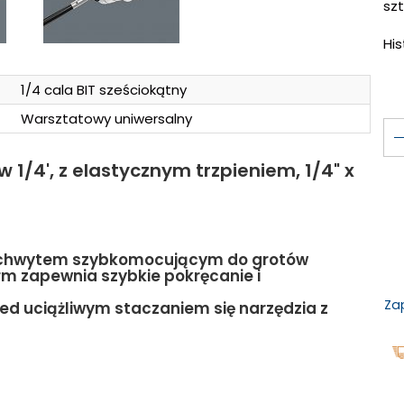
szt
Hi
1/4 cala BIT sześciokątny
Warsztatowy uniwersalny
 1/4', z elastycznym trzpieniem, 1/4" x
i uchwytem szybkomocującym do grotów
m zapewnia szybkie pokręcanie i
Za
zed uciążliwym staczaniem się narzędzia z