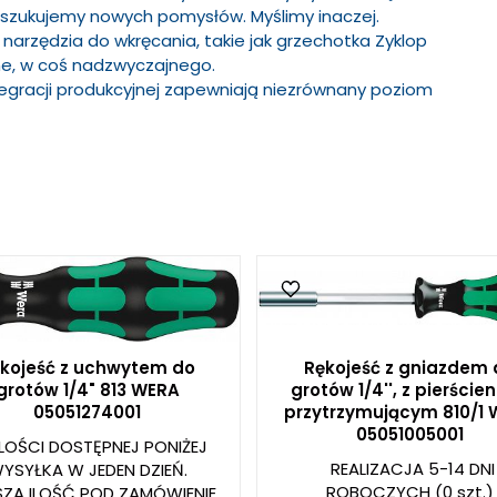
szukujemy nowych pomysłów. Myślimy inaczej.
rzędzia do wkręcania, takie jak grzechotka Zyklop
nane, w coś nadzwyczajnego.
egracji produkcyjnej zapewniają niezrównany poziom
kojeść z uchwytem do
Rękojeść z gniazdem 
grotów 1/4" 813 WERA
grotów 1/4'', z pierście
05051274001
przytrzymującym 810/1
05051005001
LOŚCI DOSTĘPNEJ PONIŻEJ
REALIZACJA 5-14 DNI
YSYŁKA W JEDEN DZIEŃ.
ROBOCZYCH
(0 szt.)
SZA ILOŚĆ POD ZAMÓWIENIE.