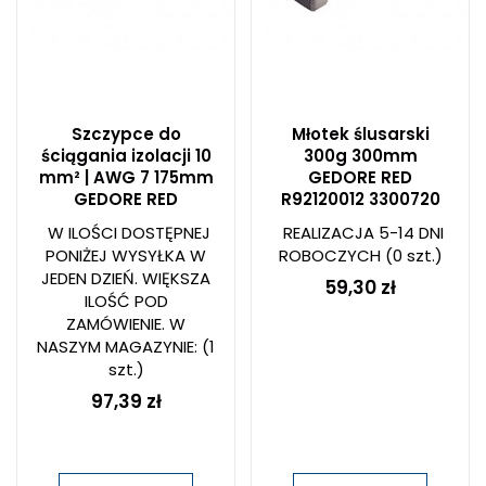
Szczypce do
Młotek ślusarski
ściągania izolacji 10
300g 300mm
mm² | AWG 7 175mm
GEDORE RED
GEDORE RED
R92120012 3300720
W ILOŚCI DOSTĘPNEJ
REALIZACJA 5-14 DNI
PONIŻEJ WYSYŁKA W
ROBOCZYCH
(0 szt.)
JEDEN DZIEŃ. WIĘKSZA
59,30 zł
ILOŚĆ POD
ZAMÓWIENIE. W
NASZYM MAGAZYNIE:
(1
szt.)
97,39 zł