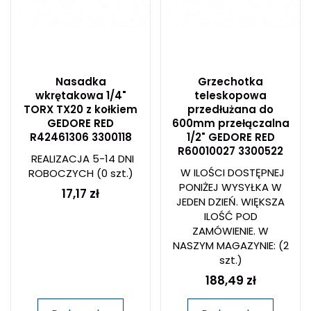
Nasadka
Grzechotka
wkrętakowa 1/4"
teleskopowa
TORX TX20 z kołkiem
przedłużana do
GEDORE RED
600mm przełączalna
R42461306 3300118
1/2" GEDORE RED
R60010027 3300522
REALIZACJA 5-14 DNI
W ILOŚCI DOSTĘPNEJ
ROBOCZYCH
(0 szt.)
PONIŻEJ WYSYŁKA W
17,17 zł
JEDEN DZIEŃ. WIĘKSZA
ILOŚĆ POD
ZAMÓWIENIE. W
NASZYM MAGAZYNIE:
(2
szt.)
188,49 zł