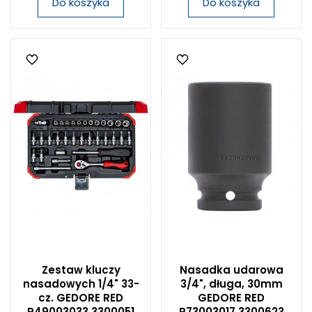
Do koszyka
Do koszyka
Zestaw kluczy
Nasadka udarowa
nasadowych 1/4" 33-
3/4", długa, 30mm
cz. GEDORE RED
GEDORE RED
R49003033 3300051
R73003017 3300623