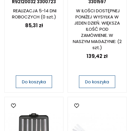
R92120032 3300723
3301597
REALIZACJA 5-14 DNI
W ILOŚCI DOSTĘPNEJ
ROBOCZYCH
(0 szt.)
PONIŻEJ WYSYŁKA W
JEDEN DZIEŃ. WIĘKSZA
85,31 zł
ILOŚĆ POD
ZAMÓWIENIE. W
NASZYM MAGAZYNIE:
(2
szt.)
139,42 zł
Do koszyka
Do koszyka