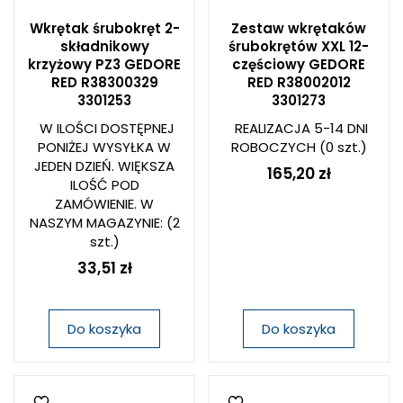
Wkrętak śrubokręt 2-
Zestaw wkrętaków
składnikowy
śrubokrętów XXL 12-
krzyżowy PZ3 GEDORE
częściowy GEDORE
RED R38300329
RED R38002012
3301253
3301273
W ILOŚCI DOSTĘPNEJ
REALIZACJA 5-14 DNI
PONIŻEJ WYSYŁKA W
ROBOCZYCH
(0 szt.)
JEDEN DZIEŃ. WIĘKSZA
165,20 zł
ILOŚĆ POD
ZAMÓWIENIE. W
NASZYM MAGAZYNIE:
(2
szt.)
33,51 zł
Do koszyka
Do koszyka