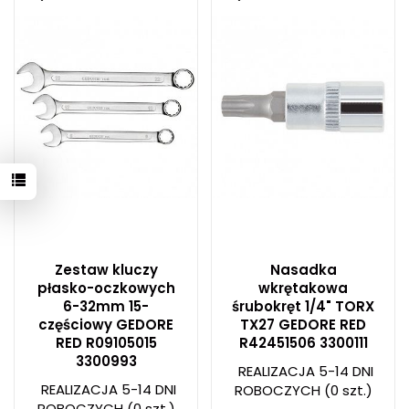
Zestaw kluczy
Nasadka
płasko-oczkowych
wkrętakowa
6-32mm 15-
śrubokręt 1/4" TORX
częściowy GEDORE
TX27 GEDORE RED
RED R09105015
R42451506 3300111
3300993
REALIZACJA 5-14 DNI
REALIZACJA 5-14 DNI
ROBOCZYCH
(0 szt.)
ROBOCZYCH
(0 szt.)