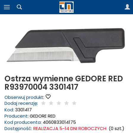
Ostrza wymienne GEDORE RED
R93970004 3301417
Obserwuj produkt:
Dodaj recenzję:
Kod:
3301417
Producent:
GEDORE RED
Kod producenta:
4060833014175
Dostępność:
REALIZACJA 5-14 DNI ROBOCZYCH
(
0
szt.)