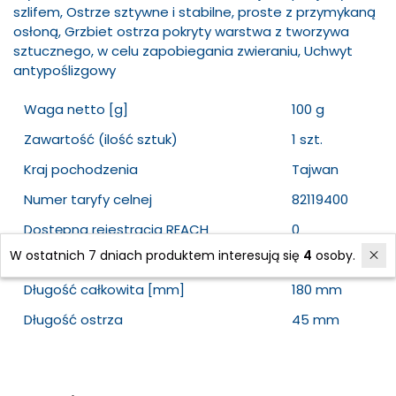
szlifem, Ostrze sztywne i stabilne, proste z przymykaną
osłoną, Grzbiet ostrza pokryty warstwa z tworzywa
sztucznego, w celu zapobiegania zwieraniu, Uchwyt
antypoślizgowy
Waga netto [g]
100 g
Zawartość (ilość sztuk)
1 szt.
Kraj pochodzenia
Tajwan
Numer taryfy celnej
82119400
Dostępna rejestracja REACH
0
W ostatnich 7 dniach produktem interesują się
4
osoby.
Waga netto [kg]
0,1 kg
Długość całkowita [mm]
180 mm
Długość ostrza
45 mm