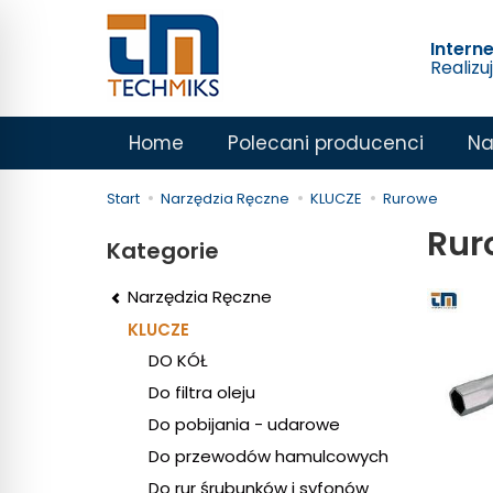
Intern
Realizu
Home
Polecani producenci
Na
Start
Narzędzia Ręczne
KLUCZE
Rurowe
Rur
Kategorie
Narzędzia Ręczne
KLUCZE
DO KÓŁ
Do filtra oleju
Do pobijania - udarowe
Do przewodów hamulcowych
Do rur śrubunków i syfonów