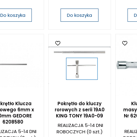
Do koszyka
Do koszyka
D
krętło Klucza
Pokrętło do kluczy
Kl
rowego 6mm x
rorowych z serii 19A0
masy
60mm GEDORE
KING TONY 19A0-09
Nr 6
6208580
REALIZACJA 5-14 DNI
LIZACJA 5-14 DNI
REALI
ROBOCZYCH
(0 szt.)