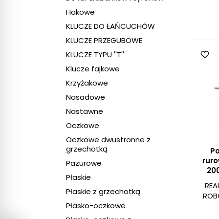
Hakowe
KLUCZE DO ŁAŃCUCHÓW
KLUCZE PRZEGUBOWE
KLUCZE TYPU ''T''
Klucze fajkowe
Krzyżakowe
Nasadowe
Nastawne
Oczkowe
Oczkowe dwustronne z
grzechotką
Po
ruro
Pazurowe
20
Płaskie
REA
Płaskie z grzechotką
ROB
Płasko-oczkowe