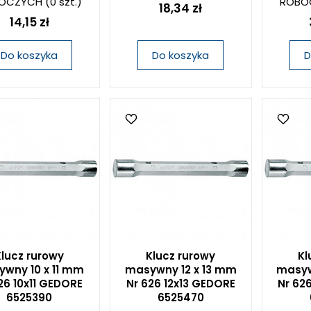
OCZYCH
(0 szt.)
ROBO
18,34 zł
14,15 zł
Do koszyka
Do koszyka
D
Klucz rurowy
Klucz rurowy
Kl
wny 10 x 11 mm
masywny 12 x 13 mm
masyw
26 10x11 GEDORE
Nr 626 12x13 GEDORE
Nr 62
6525390
6525470