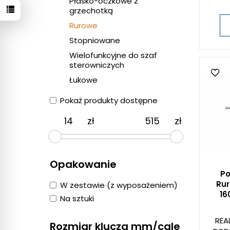
Płasko-oczkowe z
grzechotką
Rurowe
Stopniowane
Wielofunkcyjne do szaf
sterowniczych
Łukowe
Pokaż produkty dostępne
zł
zł
Opakowanie
Po
Ru
W zestawie (z wyposażeniem)
1
Na sztuki
REA
Rozmiar klucza mm/cale