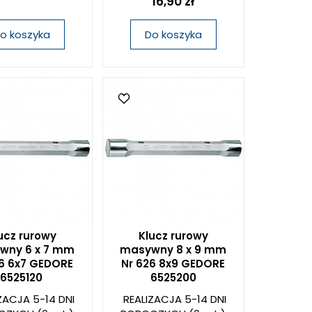
16,90 zł
o koszyka
Do koszyka
ucz rurowy
Klucz rurowy
wny 6 x 7 mm
masywny 8 x 9 mm
26 6x7 GEDORE
Nr 626 8x9 GEDORE
6525120
6525200
ZACJA 5-14 DNI
REALIZACJA 5-14 DNI