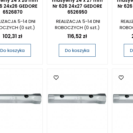
wny 24 x 26 mm
masywny 24 x 27 mm
masyw
26 24x26 GEDORE
Nr 626 24x27 GEDORE
Nr 62
6526870
6526950
LIZACJA 5-14 DNI
REALIZACJA 5-14 DNI
REALI
OCZYCH
(0 szt.)
ROBOCZYCH
(0 szt.)
ROBO
102,31 zł
116,52 zł
Do koszyka
Do koszyka
D