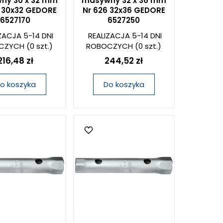
ny 30 x 32 mm
masywny 32 x 36 mm
6 30x32 GEDORE
Nr 626 32x36 GEDORE
6527170
6527250
ZACJA 5-14 DNI
REALIZACJA 5-14 DNI
CZYCH
(0 szt.)
ROBOCZYCH
(0 szt.)
216,48 zł
244,52 zł
o koszyka
Do koszyka