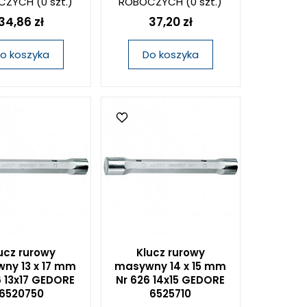
CZYCH
(0 szt.)
ROBOCZYCH
(0 szt.)
34,86 zł
37,20 zł
o koszyka
Do koszyka
ucz rurowy
Klucz rurowy
ny 13 x 17 mm
masywny 14 x 15 mm
6 13x17 GEDORE
Nr 626 14x15 GEDORE
6520750
6525710