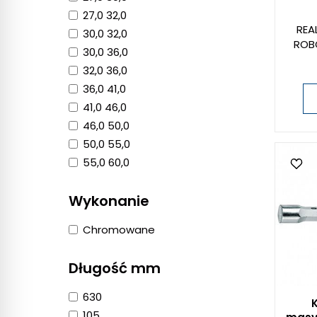
27,0 32,0
REA
30,0 32,0
ROB
30,0 36,0
32,0 36,0
36,0 41,0
41,0 46,0
46,0 50,0
50,0 55,0
55,0 60,0
Wykonanie
Chromowane
Długość mm
630
105