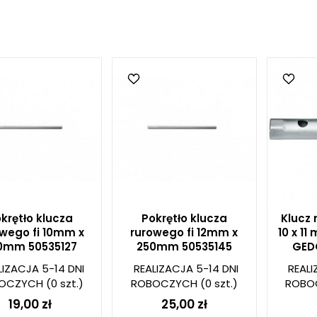
krętło klucza
Pokrętło klucza
Klucz 
wego fi 10mm x
rurowego fi 12mm x
10 x 11
0mm 50535127
250mm 50535145
GED
LIZACJA 5-14 DNI
REALIZACJA 5-14 DNI
REALI
OCZYCH
(0 szt.)
ROBOCZYCH
(0 szt.)
ROBO
19,00 zł
25,00 zł