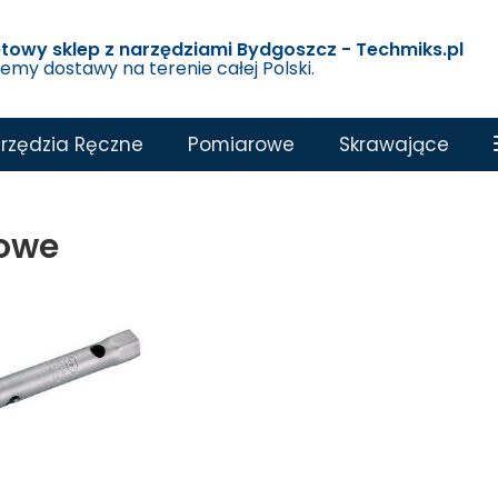
etowy sklep z narzędziami Bydgoszcz - Techmiks.pl
jemy dostawy na terenie całej Polski.
rzędzia Ręczne
Pomiarowe
Skrawające
owe