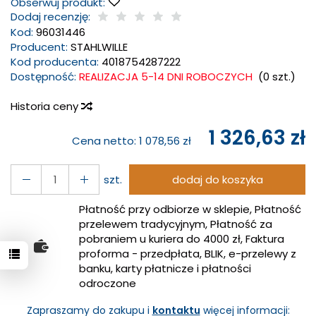
Obserwuj produkt:
Dodaj recenzję:
Kod:
96031446
Producent:
STAHLWILLE
Kod producenta:
4018754287222
Dostępność:
REALIZACJA 5-14 DNI ROBOCZYCH
(
0
szt.)
Historia ceny
1 326,63 zł
Cena netto:
1 078,56 zł
szt.
dodaj do koszyka
Płatność przy odbiorze w sklepie, Płatność
przelewem tradycyjnym, Płatność za
pobraniem u kuriera do 4000 zł, Faktura
proforma - przedpłata, BLIK, e-przelewy z
banku, karty płatnicze i płatności
odroczone
Zapraszamy do zakupu i
kontaktu
więcej informacji: