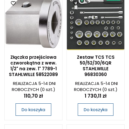
Złączka przejściowa
Zestaw TCS TCS
czworokątna z wew.
50/52/30/6QR
1/2" na zew. 1" 7789-1
STAHLWILLE
STAHLWILLE 58522089
96830360
REALIZACJA 5-14 DNI
REALIZACJA 5-14 DNI
ROBOCZYCH
(0 szt.)
ROBOCZYCH
(0 szt.)
110,70 zł
1 730,11 zł
Do koszyka
Do koszyka