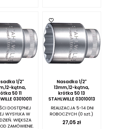
sadka 1/2"
Nasadka 1/2"
m,12-kątna,
13mm,12-kątna,
rótka 50 11
krótka 50 13
WILLE 03010011
STAHLWILLE 03010013
ŚCI DOSTĘPNEJ
REALIZACJA 5-14 DNI
ŻEJ WYSYŁKA W
ROBOCZYCH
(0 szt.)
DZIEŃ. WIĘKSZA
27,05 zł
POD ZAMÓWIENIE.