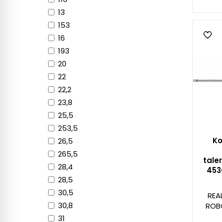
13
153
16
193
20
22
22,2
23,8
25,5
253,5
Ko
26,5
265,5
tal
28,4
453
28,5
30,5
REA
30,8
ROB
31