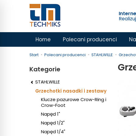
Intern
Realizu
Home
Polecani producenci
Na
Start
Polecani producenci
STAHLWILLE
Grzechot
Grz
Kategorie
STAHLWILLE
Grzechotki nasadki i zestawy
Klucze pazurowe Crow-Ring i
Crow-Foot
Napęd 1"
Napęd 1/2"
Napęd 1/4"