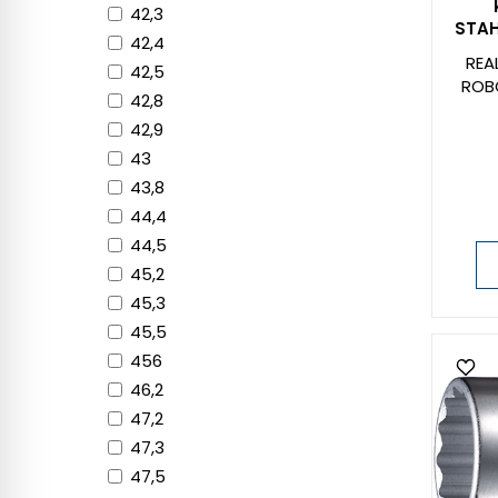
42,3
STAH
42,4
REA
42,5
ROB
42,8
42,9
43
43,8
44,4
44,5
45,2
45,3
45,5
456
46,2
47,2
47,3
47,5