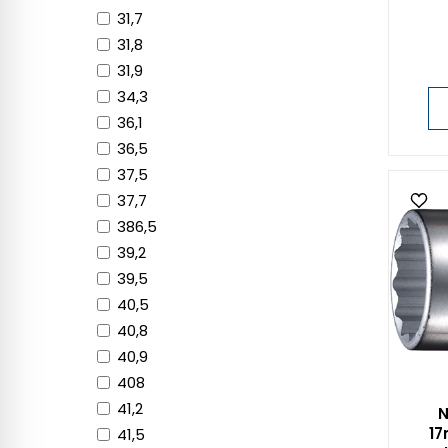
31,7
31,8
31,9
34,3
36,1
36,5
37,5
37,7
386,5
39,2
39,5
40,5
40,8
40,9
408
41,2
N
17
41,5