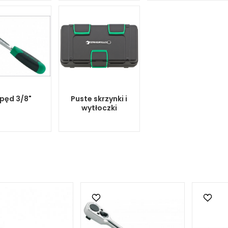
pęd 3/8"
Puste skrzynki i
wytłoczki