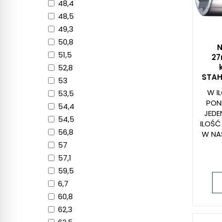
48,4
48,5
49,3
50,8
N
51,5
27
52,8
STAH
53
W I
53,5
PON
54,4
JEDE
54,5
ILOŚĆ
56,8
W NA
57
57,1
59,5
6,7
60,8
62,3