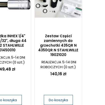
ka INHEX 1/4"
Zestaw Części
/32", długa 44
zamiennych do
32 STAHLWILLE
grzechotki 435QR N
01450010
4350QR N STAHLWILLE
19021020
ZACJA 5-14 DNI
REALIZACJA 5-14 DNI
CZYCH
(0 szt.)
ROBOCZYCH
(0 szt.)
49,48 zł
140,16 zł
o koszyka
Do koszyka