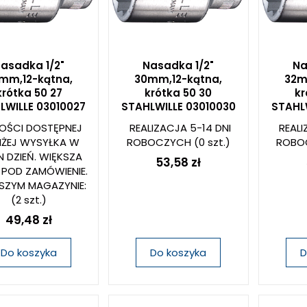
asadka 1/2"
Nasadka 1/2"
Na
mm,12-kątna,
30mm,12-kątna,
32m
krótka 50 27
krótka 50 30
kr
LWILLE 03010027
STAHLWILLE 03010030
STAHL
LOŚCI DOSTĘPNEJ
REALIZACJA 5-14 DNI
REALI
IŻEJ WYSYŁKA W
ROBOCZYCH
(0 szt.)
ROBO
N DZIEŃ. WIĘKSZA
53,58 zł
 POD ZAMÓWIENIE.
SZYM MAGAZYNIE:
(2 szt.)
49,48 zł
Do koszyka
Do koszyka
D