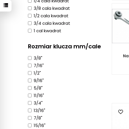
1/4 cala kwadrat
3/8 cala kwadrat
1/2 cala kwadrat
3/4 cala kwadrat
1 cal kwadrat
Rozmiar klucza mm/cale
Na
3/8"
7/16"
1/2"
9/16"
5/8"
11/16"
3/4"
13/16"
7/8"
15/16"