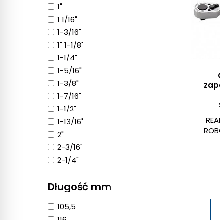
1"
1 1/16"
1-3/16"
1" 1-1/8"
1-1/4"
1-5/16"
1-3/8"
zap
1-7/16"
1-1/2"
REA
1-13/16"
ROB
2"
2-3/16"
2-1/4"
Długość mm
105,5
116