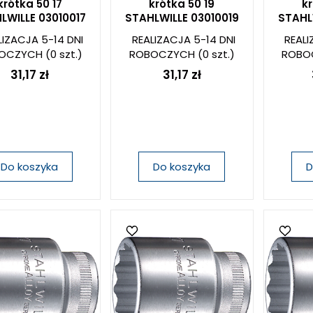
krótka 50 17
krótka 50 19
kr
LWILLE 03010017
STAHLWILLE 03010019
STAHL
LIZACJA 5-14 DNI
REALIZACJA 5-14 DNI
REALI
OCZYCH
(0 szt.)
ROBOCZYCH
(0 szt.)
ROBO
31,17 zł
31,17 zł
Do koszyka
Do koszyka
D