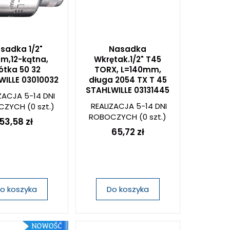
sadka 1/2"
Nasadka
m,12-kątna,
Wkrętak.1/2" T45
ótka 50 32
TORX, L=140mm,
WILLE 03010032
długa 2054 TX T 45
STAHLWILLE 03131445
ZACJA 5-14 DNI
REALIZACJA 5-14 DNI
CZYCH
(0 szt.)
ROBOCZYCH
(0 szt.)
53,58 zł
65,72 zł
o koszyka
Do koszyka