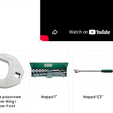
e pazurowe
Napęd 1"
Napęd 1/2"
ow-Ring i
ow-Foot