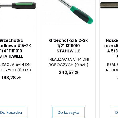
Grzechotka
Grzechotka 512-2K
Nasad
adkowa 415-2K
1/2" 13111010
rozm.5
1/4" 11111010
STAHLWILLE
A 5/
STAHLWILLE
REALIZACJA 5-14 DNI
LIZACJA 5-14 DNI
REALI
ROBOCZYCH
(0 szt.)
OCZYCH
(0 szt.)
ROBO
242,57 zł
193,28 zł
Do koszyka
Do koszyka
D