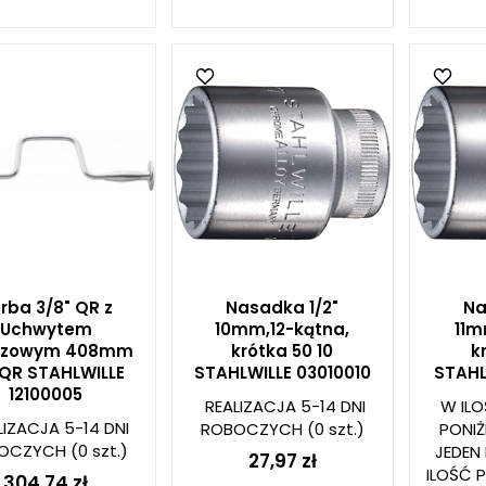
rba 3/8" QR z
Nasadka 1/2"
Na
Uchwytem
10mm,12-kątna,
11m
erzowym 408mm
krótka 50 10
k
QR STAHLWILLE
STAHLWILLE 03010010
STAHL
12100005
REALIZACJA 5-14 DNI
W ILO
LIZACJA 5-14 DNI
ROBOCZYCH
(0 szt.)
PONI
OCZYCH
(0 szt.)
JEDEN 
27,97 zł
ILOŚĆ 
304,74 zł