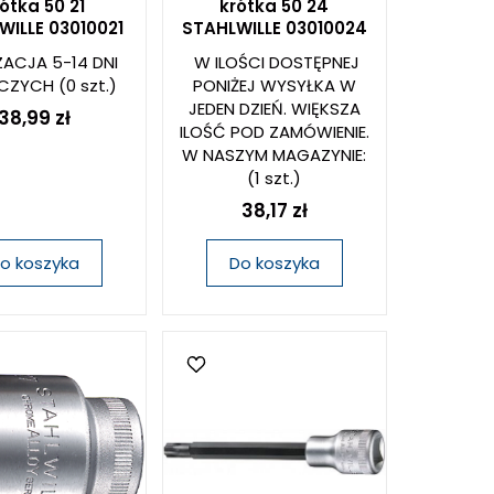
ótka 50 21
krótka 50 24
WILLE 03010021
STAHLWILLE 03010024
ZACJA 5-14 DNI
W ILOŚCI DOSTĘPNEJ
CZYCH
(0 szt.)
PONIŻEJ WYSYŁKA W
JEDEN DZIEŃ. WIĘKSZA
38,99 zł
ILOŚĆ POD ZAMÓWIENIE.
W NASZYM MAGAZYNIE:
(1 szt.)
38,17 zł
o koszyka
Do koszyka