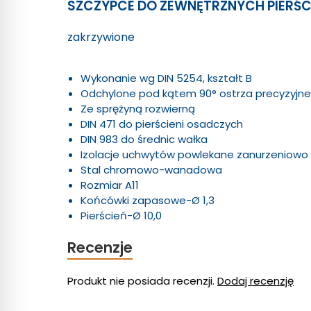
SZCZYPCE DO ZEWNĘTRZNYCH PIERŚC
zakrzywione
Wykonanie wg DIN 5254, kształt B
Odchylone pod kątem 90° ostrza precyzyjne
Ze sprężyną rozwierną
DIN 471 do pierścieni osadczych
DIN 983 do średnic wałka
Izolacje uchwytów powlekane zanurzeniowo
Stal chromowo-wanadowa
Rozmiar A11
Końcówki zapasowe-Ø 1,3
Pierścień-Ø 10,0
Recenzje
Produkt nie posiada recenzji.
Dodaj recenzję