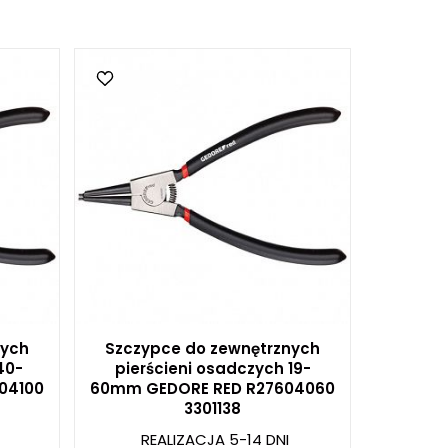
nych
Szczypce do zewnętrznych
40-
pierścieni osadczych 19-
04100
60mm GEDORE RED R27604060
3301138
REALIZACJA 5-14 DNI