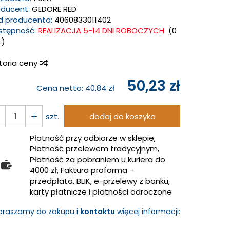
oducent:
GEDORE RED
d producenta:
4060833011402
stępność:
REALIZACJA 5-14 DNI ROBOCZYCH
(
0
.)
storia ceny
50,23 zł
Cena netto:
40,84 zł
szt.
dodaj do koszyka
Płatność przy odbiorze w sklepie,
Płatność przelewem tradycyjnym,
Płatność za pobraniem u kuriera do
4000 zł, Faktura proforma -
przedpłata, BLIK, e-przelewy z banku,
karty płatnicze i płatności odroczone
praszamy do zakupu i
kontaktu
więcej informacji: