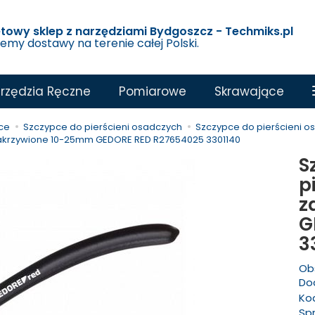
etowy sklep z narzędziami Bydgoszcz - Techmiks.pl
jemy dostawy na terenie całej Polski.
rzędzia Ręczne
Pomiarowe
Skrawające
ce
Szczypce do pierścieni osadczych
Szczypce do pierścieni 
zakrzywione 10-25mm GEDORE RED R27654025 3301140
S
p
z
G
3
Ob
Dod
Ko
Sp