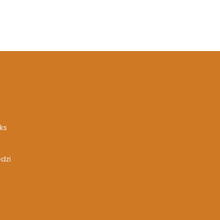
ks
ędzi