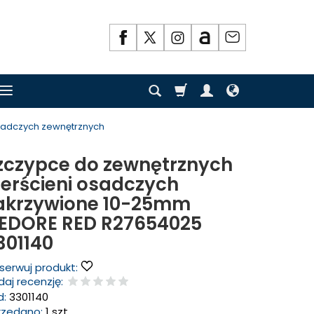
osadczych zewnętrznych
zczypce do zewnętrznych
ierścieni osadczych
akrzywione 10-25mm
EDORE RED R27654025
301140
serwuj produkt:
aj recenzję:
d:
3301140
rzedano:
1 szt.