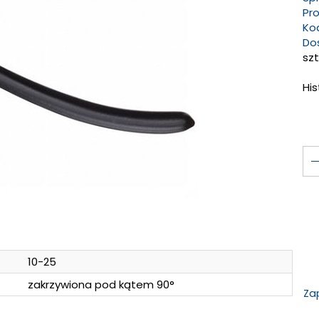
Pr
Ko
Do
szt
Hi
10-25
zakrzywiona pod kątem 90°
Za