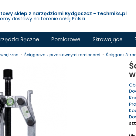
etowy sklep z narzędziami Bydgoszcz - Techmiks.pl
jemy dostawy na terenie całej Polski.
rzędzia Ręczne
Pomiarowe
Skrawające
ewnętrzne
Ściągacze z przestawnymi ramionami
Ściągacz 3-ra
Ś
w
Ob
Dod
Ko
Pr
Ko
Do
szt
Hi