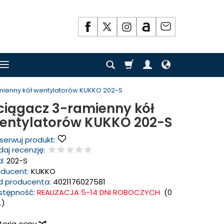
mienny kół wentylatorów KUKKO 202-S
ciągacz 3-ramienny kół
entylatorów KUKKO 202-S
serwuj produkt:
aj recenzję:
d:
202-S
oducent:
KUKKO
d producenta:
4021176027581
stępność:
REALIZACJA 5-14 DNI ROBOCZYCH
(
0
.)
storia ceny