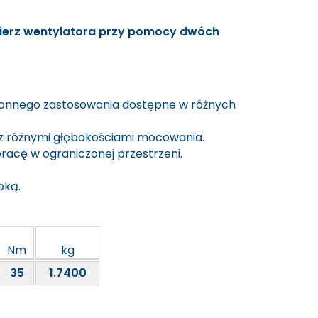
ierz wentylatora przy pomocy dwóch
onnego zastosowania dostępne w różnych
z różnymi głębokościami mocowania.
racę w ograniczonej przestrzeni.
oką.
Nm
kg
35
1.7400