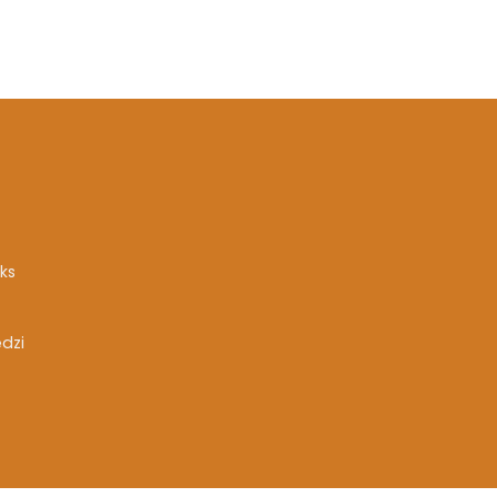
ks
ędzi