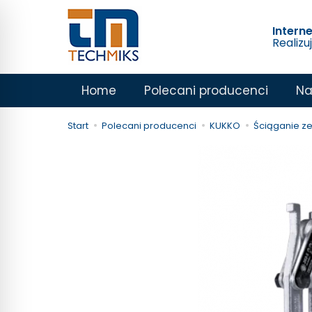
Intern
Realizu
Home
Polecani producenci
Na
Start
Polecani producenci
KUKKO
Ściąganie z