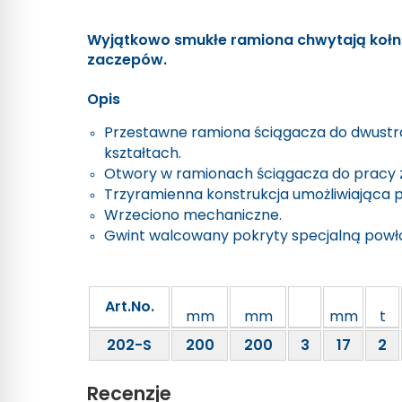
Wyjątkowo smukłe ramiona chwytają kołn
zaczepów.
Opis
Przestawne ramiona ściągacza do dwustr
kształtach.
Otwory w ramionach ściągacza do pracy 
Trzyramienna konstrukcja umożliwiająca p
Wrzeciono mechaniczne.
Gwint walcowany pokryty specjalną powł
Art.No.
mm
mm
mm
t
202-S
200
200
3
17
2
Recenzje