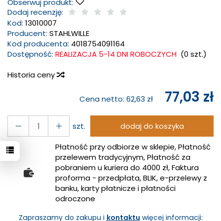
Obserwuj produkt:
Dodaj recenzję:
Kod:
13010007
Producent:
STAHLWILLE
Kod producenta:
4018754091164
Dostępność:
REALIZACJA 5-14 DNI ROBOCZYCH
(
0
szt.)
Historia ceny
77,03 zł
Cena netto:
62,63 zł
szt.
dodaj do koszyka
Płatność przy odbiorze w sklepie, Płatność
przelewem tradycyjnym, Płatność za
pobraniem u kuriera do 4000 zł, Faktura
proforma - przedpłata, BLIK, e-przelewy z
banku, karty płatnicze i płatności
odroczone
Zapraszamy do zakupu i
kontaktu
więcej informacji: