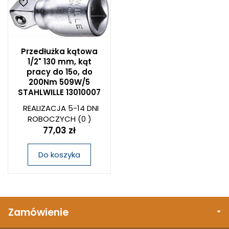
Przedłużka kątowa
1/2" 130 mm, kąt
pracy do 15o, do
200Nm 509W/5
STAHLWILLE 13010007
REALIZACJA 5-14 DNI
ROBOCZYCH
(0 )
77,03 zł
Do koszyka
Zamówienie