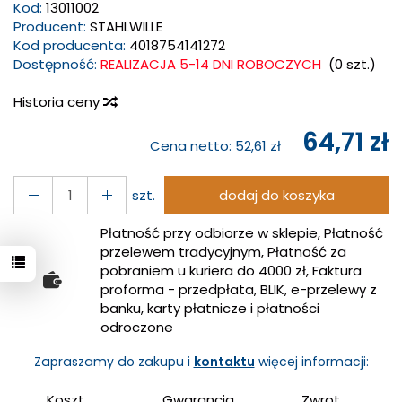
Kod:
13011002
Producent:
STAHLWILLE
Kod producenta:
4018754141272
Dostępność:
REALIZACJA 5-14 DNI ROBOCZYCH
(
0
szt.)
Historia ceny
64,71 zł
Cena netto:
52,61 zł
szt.
dodaj do koszyka
Płatność przy odbiorze w sklepie, Płatność
przelewem tradycyjnym, Płatność za
pobraniem u kuriera do 4000 zł, Faktura
proforma - przedpłata, BLIK, e-przelewy z
banku, karty płatnicze i płatności
odroczone
Zapraszamy do zakupu i
kontaktu
więcej informacji:
Koszt
Gwarancja
Zwrot