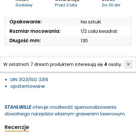
Dostawy
Przez 2 lata
Do 30 dni
Opakowanie:
Na sztuki
Rozmiar mocowania:
1/2 cala kwadrat
Długość mm:
130
Przedłużka 1/2"QR , 130mm, rozm.5 509QR/5 STAHLWILLE
W ostatnich 7 dniach produktem interesują się
4
osoby.
13011002
DIN 3123/ISO 3316
opatentowane
STAHLWILLE
oferuje możliwość spersonalizowania
dowolnego narzędzia własnym grawerem laserowym.
Recenzje