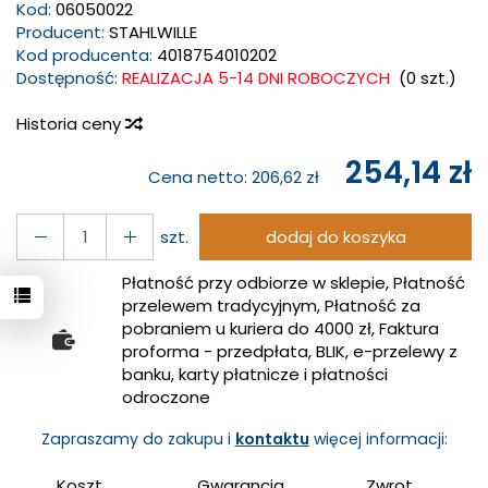
Kod:
06050022
Producent:
STAHLWILLE
Kod producenta:
4018754010202
Dostępność:
REALIZACJA 5-14 DNI ROBOCZYCH
(
0
szt.)
Historia ceny
254,14 zł
Cena netto:
206,62 zł
szt.
dodaj do koszyka
Płatność przy odbiorze w sklepie, Płatność
przelewem tradycyjnym, Płatność za
pobraniem u kuriera do 4000 zł, Faktura
proforma - przedpłata, BLIK, e-przelewy z
banku, karty płatnicze i płatności
odroczone
Zapraszamy do zakupu i
kontaktu
więcej informacji:
Koszt
Gwarancja
Zwrot