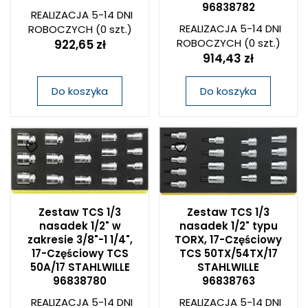
96838782
REALIZACJA 5-14 DNI
REALIZACJA 5-14 DNI
ROBOCZYCH
(0 szt.)
ROBOCZYCH
(0 szt.)
922,65 zł
914,43 zł
Do koszyka
Do koszyka
Zestaw TCS 1/3
Zestaw TCS 1/3
nasadek 1/2" w
nasadek 1/2" typu
zakresie 3/8"-1 1/4",
TORX, 17-Częściowy
17-Częściowy TCS
TCS 50TX/54TX/17
50A/17 STAHLWILLE
STAHLWILLE
96838780
96838763
REALIZACJA 5-14 DNI
REALIZACJA 5-14 DNI