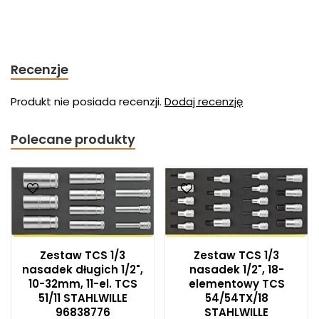
Recenzje
Produkt nie posiada recenzji.
Dodaj recenzję
Polecane produkty
Zestaw TCS 1/3
Zestaw TCS 1/3
nasadek długich 1/2",
nasadek 1/2", 18-
10-32mm, 11-el. TCS
elementowy TCS
51/11 STAHLWILLE
54/54TX/18
96838776
STAHLWILLE