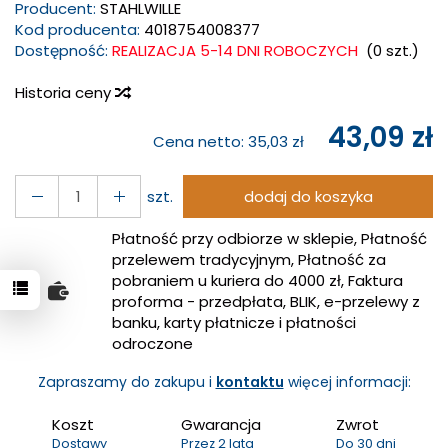
Producent:
STAHLWILLE
Kod producenta:
4018754008377
Dostępność:
REALIZACJA 5-14 DNI ROBOCZYCH
(
0
szt.)
Historia ceny
43,09 zł
Cena netto:
35,03 zł
szt.
dodaj do koszyka
Płatność przy odbiorze w sklepie, Płatność
przelewem tradycyjnym, Płatność za
pobraniem u kuriera do 4000 zł, Faktura
proforma - przedpłata, BLIK, e-przelewy z
banku, karty płatnicze i płatności
odroczone
Zapraszamy do zakupu i
kontaktu
więcej informacji:
Koszt
Gwarancja
Zwrot
Dostawy
Przez 2 lata
Do 30 dni