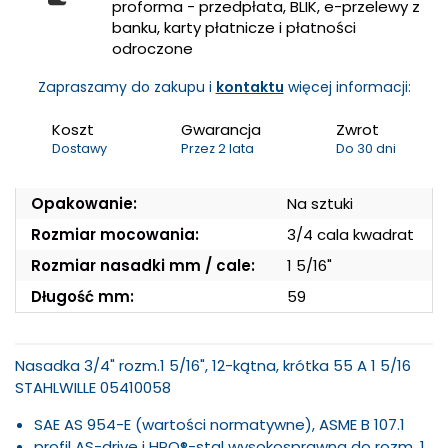
proforma - przedpłata, BLIK, e-przelewy z
banku, karty płatnicze i płatności
odroczone
Zapraszamy do zakupu i
kontaktu
więcej informacji:
Koszt
Gwarancja
Zwrot
Dostawy
Przez 2 lata
Do 30 dni
Opakowanie:
Na sztuki
Rozmiar mocowania:
3/4 cala kwadrat
Rozmiar nasadki mm / cale:
1 5/16"
Długość mm:
59
Nasadka 3/4" rozm.1 5/16", 12-kątna, krótka 55 A 1 5/16
STAHLWILLE 05410058
SAE AS 954-E (wartości normatywne), ASME B 107.1
profil AS-drive i HPQ®-stal wysokosprawna do rozm. 1