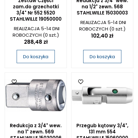
Zestaw Części
Redukcja z 3/4" wew.
zam.do grzechotki
na 1/2" zewn. 568
3/4" Nr 552 5520
STAHLWILLE 15030003
STAHLWILLE 19050000
REALIZACJA 5-14 DNI
REALIZACJA 5-14 DNI
ROBOCZYCH
(0 szt.)
ROBOCZYCH
(0 szt.)
102,40 zł
288,48 zł
Do koszyka
Do koszyka
Redukcja z 3/4" wew.
Przegub kątowy 3/4",
na 1" zewn. 569
131 mm 554
STAHLWILLE 15030006
STAHLWILLE 15060000