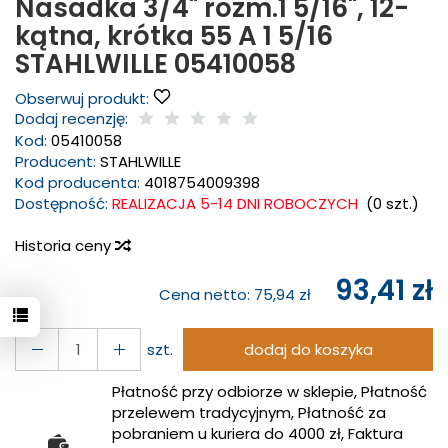
Nasadka 3/4" rozm.1 5/16", 12-
kątna, krótka 55 A 1 5/16
STAHLWILLE 05410058
Obserwuj produkt:
Dodaj recenzję:
Kod:
05410058
Producent:
STAHLWILLE
Kod producenta:
4018754009398
Dostępność:
REALIZACJA 5-14 DNI ROBOCZYCH
(
0
szt.)
Historia ceny
93,41 zł
Cena netto:
75,94 zł
szt.
dodaj do koszyka
Płatność przy odbiorze w sklepie, Płatność
przelewem tradycyjnym, Płatność za
pobraniem u kuriera do 4000 zł, Faktura