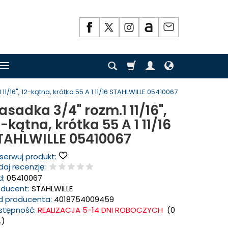
1/16", 12-kątna, krótka 55 A 1 11/16 STAHLWILLE 05410067
asadka 3/4" rozm.1 11/16",
2-kątna, krótka 55 A 1 11/16
TAHLWILLE 05410067
serwuj produkt:
aj recenzję:
d:
05410067
oducent:
STAHLWILLE
d producenta:
4018754009459
stępność:
REALIZACJA 5-14 DNI ROBOCZYCH
(
0
.)