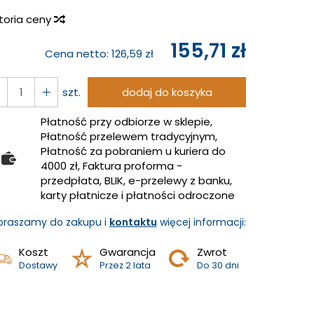
storia ceny
155,71 zł
Cena netto:
126,59 zł
szt.
dodaj do koszyka
Płatność przy odbiorze w sklepie,
Płatność przelewem tradycyjnym,
Płatność za pobraniem u kuriera do
4000 zł, Faktura proforma -
przedpłata, BLIK, e-przelewy z banku,
karty płatnicze i płatności odroczone
praszamy do zakupu i
kontaktu
więcej informacji:
Koszt
Gwarancja
Zwrot
Dostawy
Przez 2 lata
Do 30 dni