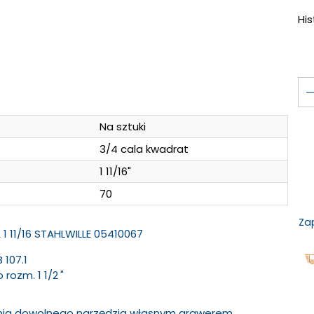
Hi
Na sztuki
3/4 cala kwadrat
1 11/16"
70
Za
A 1 11/16 STAHLWILLE 05410067
 107.1
o rozm. 1
1
/
2
"
ania dowolnego narzędzia własnym grawerem