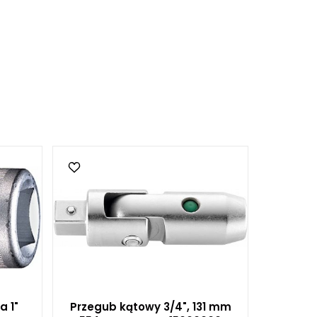
a 1"
Przegub kątowy 3/4", 131 mm