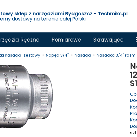
etowy sklep z narzędziami Bydgoszcz - Techmiks.pl
jemy dostawy na terenie całej Polski.
rzędzia Ręczne
Pomiarowe
Skrawające
ki nasadki i zestawy
Napęd 3/4"
Nasadki
Nasadka 3/4" rozm.1 1
N
1
S
Ob
Dod
Ko
Pr
Ko
Do
szt