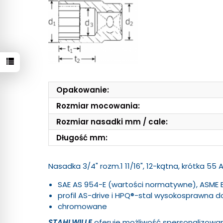
Opakowanie:
Rozmiar mocowania:
Rozmiar nasadki mm / cale:
Długość mm:
Nasadka 3/4" rozm.1 11/16", 12-kątna, krótka 55 
SAE AS 954-E (wartości normatywne), ASME B
profil AS-drive i HPQ®-stal wysokosprawna d
chromowane
STAHLWILLE
oferuje możliwość spersonalizow