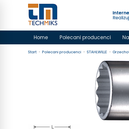
Intern
Realizu
Home
Polecani producenci
Na
Start
Polecani producenci
STAHLWILLE
Grzechot