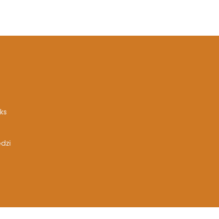
ks
ędzi