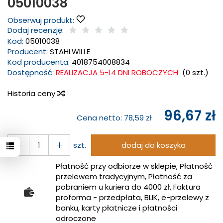
05010038
Obserwuj produkt:
Dodaj recenzję:
Kod:
05010038
Producent:
STAHLWILLE
Kod producenta:
4018754008834
Dostępność:
REALIZACJA 5-14 DNI ROBOCZYCH
(
0
szt.)
Historia ceny
96,67 zł
Cena netto:
78,59 zł
szt.
dodaj do koszyka
Płatność przy odbiorze w sklepie, Płatność
przelewem tradycyjnym, Płatność za
pobraniem u kuriera do 4000 zł, Faktura
proforma - przedpłata, BLIK, e-przelewy z
banku, karty płatnicze i płatności
odroczone