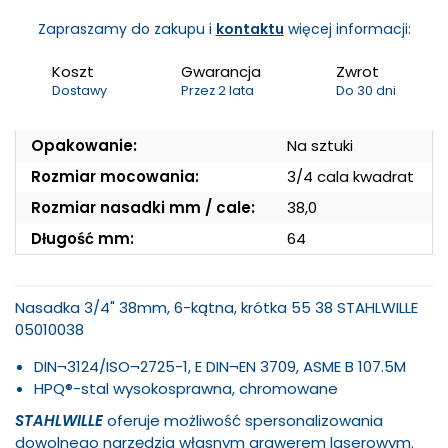
Zapraszamy do zakupu i
kontaktu
więcej informacji:
Koszt
Gwarancja
Zwrot
Dostawy
Przez 2 lata
Do 30 dni
Opakowanie:
Na sztuki
Rozmiar mocowania:
3/4 cala kwadrat
Rozmiar nasadki mm / cale:
38,0
Długość mm:
64
Nasadka 3/4" 38mm, 6-kątna, krótka 55 38 STAHLWILLE
05010038
DIN¬3124/ISO¬2725-1, E DIN¬EN 3709, ASME B 107.5M
HPQ®-stal wysokosprawna, chromowane
STAHLWILLE
oferuje możliwość spersonalizowania
dowolnego narzędzia własnym grawerem laserowym.