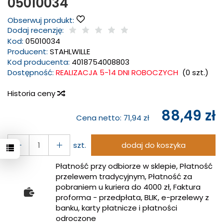
05010034
Obserwuj produkt:
Dodaj recenzję:
Kod:
05010034
Producent:
STAHLWILLE
Kod producenta:
4018754008803
Dostępność:
REALIZACJA 5-14 DNI ROBOCZYCH
(
0
szt.)
Historia ceny
88,49 zł
Cena netto:
71,94 zł
szt.
dodaj do koszyka
Płatność przy odbiorze w sklepie, Płatność
przelewem tradycyjnym, Płatność za
pobraniem u kuriera do 4000 zł, Faktura
proforma - przedpłata, BLIK, e-przelewy z
banku, karty płatnicze i płatności
odroczone