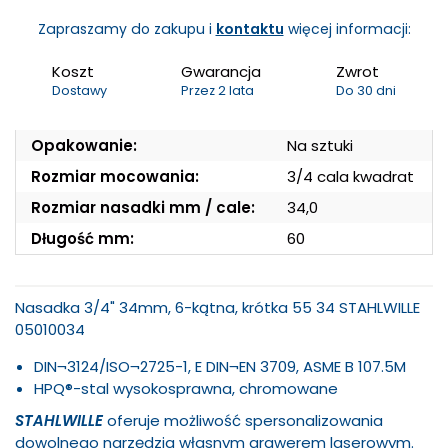
Zapraszamy do zakupu i
kontaktu
więcej informacji:
Koszt
Gwarancja
Zwrot
Dostawy
Przez 2 lata
Do 30 dni
Opakowanie:
Na sztuki
Rozmiar mocowania:
3/4 cala kwadrat
Rozmiar nasadki mm / cale:
34,0
Długość mm:
60
Nasadka 3/4" 34mm, 6-kątna, krótka 55 34 STAHLWILLE
05010034
DIN¬3124/ISO¬2725-1, E DIN¬EN 3709, ASME B 107.5M
HPQ®-stal wysokosprawna, chromowane
STAHLWILLE
oferuje możliwość spersonalizowania
dowolnego narzędzia własnym grawerem laserowym.