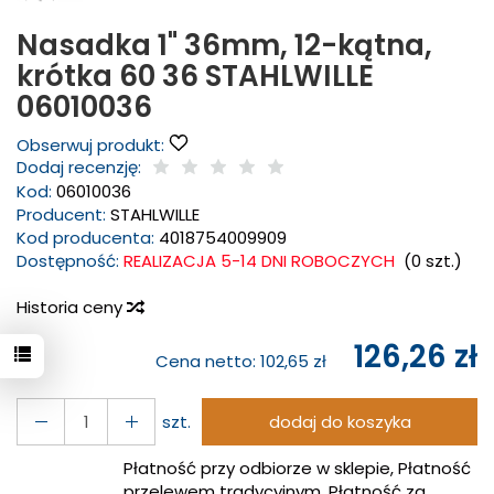
Nasadka 1" 36mm, 12-kątna,
krótka 60 36 STAHLWILLE
06010036
Obserwuj produkt:
Dodaj recenzję:
Kod:
06010036
Producent:
STAHLWILLE
Kod producenta:
4018754009909
Dostępność:
REALIZACJA 5-14 DNI ROBOCZYCH
(
0
szt.)
Historia ceny
126,26 zł
Cena netto:
102,65 zł
szt.
dodaj do koszyka
Płatność przy odbiorze w sklepie, Płatność
przelewem tradycyjnym, Płatność za