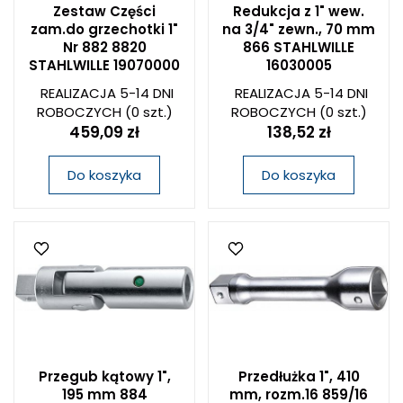
Zestaw Części
Redukcja z 1" wew.
zam.do grzechotki 1"
na 3/4" zewn., 70 mm
Nr 882 8820
866 STAHLWILLE
STAHLWILLE 19070000
16030005
REALIZACJA 5-14 DNI
REALIZACJA 5-14 DNI
ROBOCZYCH
(0 szt.)
ROBOCZYCH
(0 szt.)
459,09 zł
138,52 zł
Do koszyka
Do koszyka
Przegub kątowy 1",
Przedłużka 1", 410
195 mm 884
mm, rozm.16 859/16