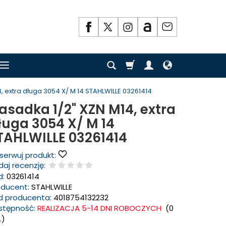
, extra długa 3054 X/ M 14 STAHLWILLE 03261414
asadka 1/2" XZN M14, extra
ługa 3054 X/ M 14
TAHLWILLE 03261414
serwuj produkt:
aj recenzję:
d:
03261414
oducent:
STAHLWILLE
d producenta:
4018754132232
stępność:
REALIZACJA 5-14 DNI ROBOCZYCH
(
0
.)