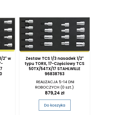
1/2" w
Zestaw TCS 1/3 nasadek 1/2"
7-
typu TORX, 17-Częściowy TCS
7
50TX/54TX/17 STAHLWILLE
0
96838763
REALIZACJA 5-14 DNI
ROBOCZYCH
(0 szt.)
879,24 zł
Do koszyka