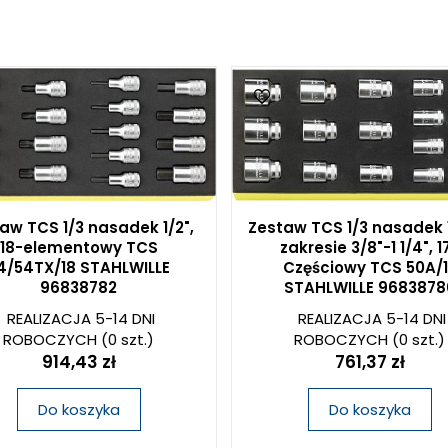
aw TCS 1/3 nasadek 1/2",
Zestaw TCS 1/3 nasadek 
18-elementowy TCS
zakresie 3/8"-1 1/4", 1
4/54TX/18 STAHLWILLE
Częściowy TCS 50A/1
96838782
STAHLWILLE 9683878
REALIZACJA 5-14 DNI
REALIZACJA 5-14 DNI
ROBOCZYCH
(0 szt.)
ROBOCZYCH
(0 szt.)
914,43 zł
761,37 zł
Do koszyka
Do koszyka