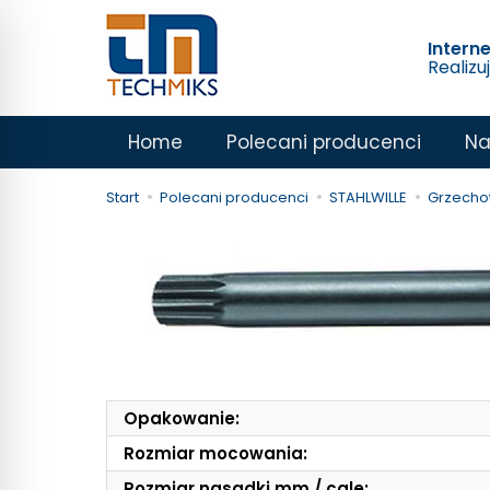
Intern
Realizu
Home
Polecani producenci
Na
Start
Polecani producenci
STAHLWILLE
Grzechot
Opakowanie:
Rozmiar mocowania:
Rozmiar nasadki mm / cale: