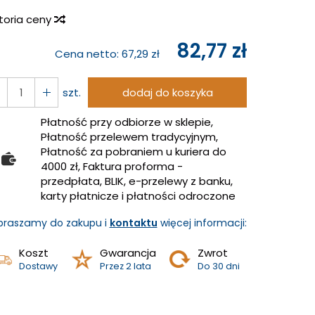
storia ceny
82,77 zł
Cena netto:
67,29 zł
szt.
dodaj do koszyka
Płatność przy odbiorze w sklepie,
Płatność przelewem tradycyjnym,
Płatność za pobraniem u kuriera do
4000 zł, Faktura proforma -
przedpłata, BLIK, e-przelewy z banku,
karty płatnicze i płatności odroczone
praszamy do zakupu i
kontaktu
więcej informacji:
Koszt
Gwarancja
Zwrot
Dostawy
Przez 2 lata
Do 30 dni