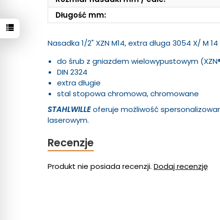
Długość mm:
Nasadka 1/2" XZN M14, extra długa 3054 X/ M 14
do śrub z gniazdem wielowypustowym (XZN
DIN 2324
extra długie
stal stopowa chromowa, chromowane
STAHLWILLE
oferuje możliwość spersonalizow
laserowym.
Recenzje
Produkt nie posiada recenzji.
Dodaj recenzję