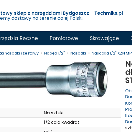
etowy sklep z narzędziami Bydgoszcz - Techmiks.pl
jemy dostawy na terenie całej Polski.
rzędzia Ręczne
Pomiarowe
Skrawające
ki nasadki i zestawy
Napęd 1/2"
Nasadki
Nasadka 1/2" XZN M14
N
d
S
Ob
Dod
Ko
Pr
Na sztuki
Ko
Do
1/2 cala kwadrat
szt
m14