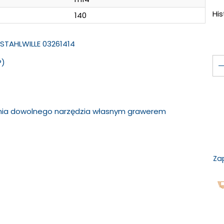
Hi
140
 STAHLWILLE 03261414
®)
ania dowolnego narzędzia własnym grawerem
Za