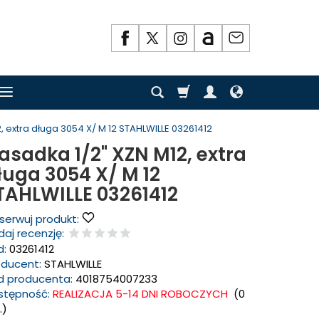
, extra długa 3054 X/ M 12 STAHLWILLE 03261412
asadka 1/2" XZN M12, extra
ługa 3054 X/ M 12
TAHLWILLE 03261412
serwuj produkt:
aj recenzję:
d:
03261412
oducent:
STAHLWILLE
d producenta:
4018754007233
stępność:
REALIZACJA 5-14 DNI ROBOCZYCH
(
0
.)