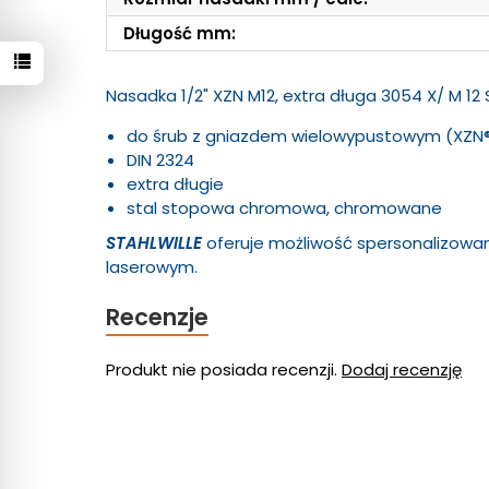
Długość mm:
Nasadka 1/2" XZN M12, extra długa 3054 X/ M 12
do śrub z gniazdem wielowypustowym (XZN
DIN 2324
extra długie
stal stopowa chromowa, chromowane
STAHLWILLE
oferuje możliwość spersonalizow
laserowym.
Recenzje
Produkt nie posiada recenzji.
Dodaj recenzję