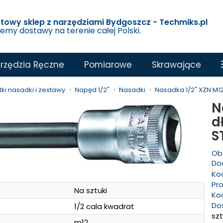
etowy sklep z narzędziami Bydgoszcz - Techmiks.pl
jemy dostawy na terenie całej Polski.
rzędzia Ręczne
Pomiarowe
Skrawające
ki nasadki i zestawy
Napęd 1/2"
Nasadki
Nasadka 1/2" XZN M12
N
d
S
Ob
Dod
Ko
Pr
Na sztuki
Ko
Do
1/2 cala kwadrat
szt
m12