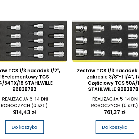
aw TCS 1/3 nasadek 1/2",
Zestaw TCS 1/3 nasadek 
18-elementowy TCS
zakresie 3/8"-1 1/4", 1
4/54TX/18 STAHLWILLE
Częściowy TCS 50A/1
96838782
STAHLWILLE 9683878
REALIZACJA 5-14 DNI
REALIZACJA 5-14 DNI
ROBOCZYCH
(0 szt.)
ROBOCZYCH
(0 szt.)
914,43 zł
761,37 zł
Do koszyka
Do koszyka