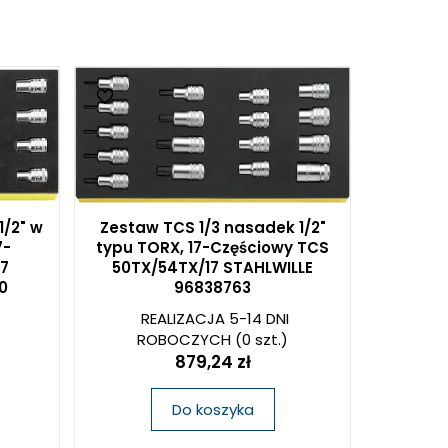
1/2" w
Zestaw TCS 1/3 nasadek 1/2"
7-
typu TORX, 17-Częściowy TCS
7
50TX/54TX/17 STAHLWILLE
0
96838763
REALIZACJA 5-14 DNI
ROBOCZYCH
(0 szt.)
879,24 zł
Do koszyka