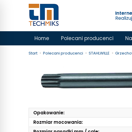
Intern
Realizu
Home
Polecani producenci
Na
Start
Polecani producenci
STAHLWILLE
Grzechot
Opakowanie:
Rozmiar mocowania:
Rozmiar nasadki mm / cale: