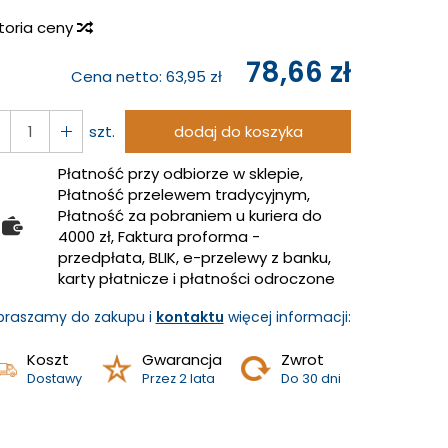
storia ceny
78,66 zł
Cena netto:
63,95 zł
szt.
dodaj do koszyka
Płatność przy odbiorze w sklepie,
Płatność przelewem tradycyjnym,
Płatność za pobraniem u kuriera do
4000 zł, Faktura proforma -
przedpłata, BLIK, e-przelewy z banku,
karty płatnicze i płatności odroczone
praszamy do zakupu i
kontaktu
więcej informacji:
Koszt
Gwarancja
Zwrot
Dostawy
Przez 2 lata
Do 30 dni