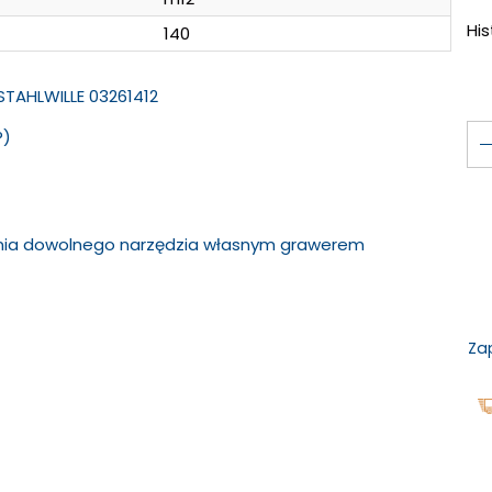
Hi
140
 STAHLWILLE 03261412
®)
ania dowolnego narzędzia własnym grawerem
Za