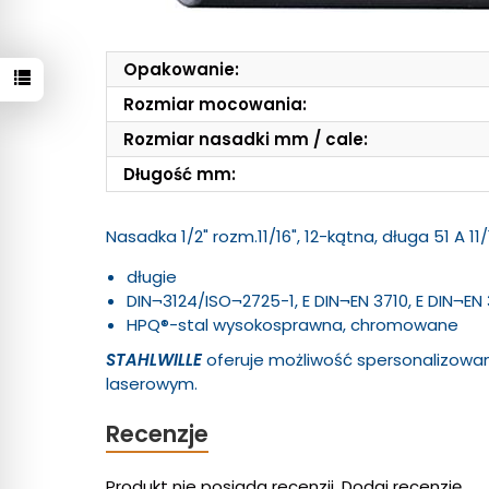
Opakowanie:
Rozmiar mocowania:
Rozmiar nasadki mm / cale:
Długość mm:
Nasadka 1/2" rozm.11/16", 12-kątna, długa 51 A 1
długie
DIN¬3124/ISO¬2725-1, E DIN¬EN 3710, E DIN¬EN
HPQ®-stal wysokosprawna, chromowane
STAHLWILLE
oferuje możliwość spersonalizow
laserowym.
Recenzje
Produkt nie posiada recenzji.
Dodaj recenzję