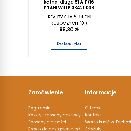
kątna, długa 51 A 11/16
STAHLWILLE 03420038
REALIZACJA 5-14 DNI
ROBOCZYCH
(0 )
98,30 zł
Do koszyka
Zamówienie
Informacje
Regulamin
O firmie
Koszty i sposoby dostawy
Kontakt
Sposoby płatności
Warto kupić w Techmi
Prawo do odstąpienia od
Artykuły