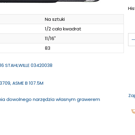
Hi
Na sztuki
1/2 cala kwadrat
11/16"
83
1/16 STAHLWILLE 03420038
 3709, ASME B 107.5M
Za
ania dowolnego narzędzia własnym grawerem