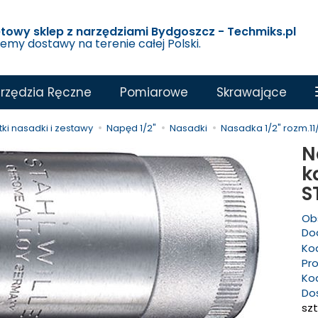
etowy sklep z narzędziami Bydgoszcz - Techmiks.pl
jemy dostawy na terenie całej Polski.
rzędzia Ręczne
Pomiarowe
Skrawające
ki nasadki i zestawy
Napęd 1/2"
Nasadki
Nasadka 1/2" rozm.11/
N
k
S
Ob
Dod
Ko
Pr
Ko
Do
szt