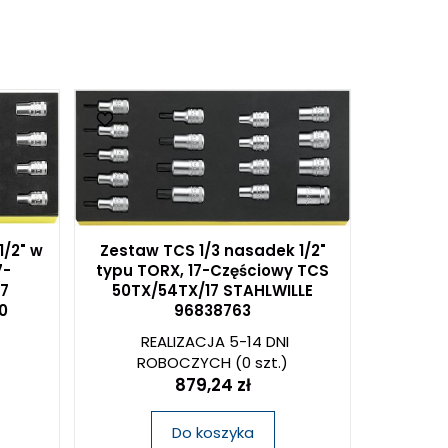
1/2" w
Zestaw TCS 1/3 nasadek 1/2"
7-
typu TORX, 17-Częściowy TCS
7
50TX/54TX/17 STAHLWILLE
0
96838763
REALIZACJA 5-14 DNI
ROBOCZYCH
(0 szt.)
879,24 zł
Do koszyka