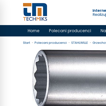
Intern
Realizu
Home
Polecani producenci
Na
Start
Polecani producenci
STAHLWILLE
Grzechot