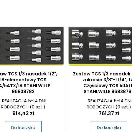
aw TCS 1/3 nasadek 1/2",
Zestaw TCS 1/3 nasadek 
18-elementowy TCS
zakresie 3/8"-1 1/4", 1
4/54TX/18 STAHLWILLE
Częściowy TCS 50A/1
96838782
STAHLWILLE 9683878
REALIZACJA 5-14 DNI
REALIZACJA 5-14 DNI
ROBOCZYCH
(0 szt.)
ROBOCZYCH
(0 szt.)
914,43 zł
761,37 zł
Do koszyka
Do koszyka