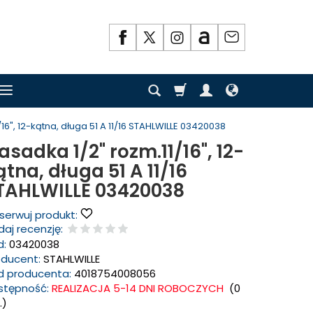
16", 12-kątna, długa 51 A 11/16 STAHLWILLE 03420038
asadka 1/2" rozm.11/16", 12-
ątna, długa 51 A 11/16
TAHLWILLE 03420038
serwuj produkt:
aj recenzję:
d:
03420038
oducent:
STAHLWILLE
d producenta:
4018754008056
stępność:
REALIZACJA 5-14 DNI ROBOCZYCH
(
0
.)