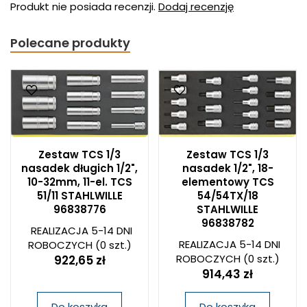
Produkt nie posiada recenzji.
Dodaj recenzję
Polecane produkty
Zestaw TCS 1/3
Zestaw TCS 1/3
nasadek długich 1/2",
nasadek 1/2", 18-
10-32mm, 11-el. TCS
elementowy TCS
51/11 STAHLWILLE
54/54TX/18
96838776
STAHLWILLE
96838782
REALIZACJA 5-14 DNI
REALIZACJA 5-14 DNI
ROBOCZYCH
(0 szt.)
ROBOCZYCH
(0 szt.)
922,65 zł
914,43 zł
Do koszyka
Do koszyka