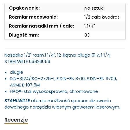
Opakowanie:
Na sztuki
Rozmiar mocowania:
1/2 cala kwadrat
Rozmiar nasadki mm / cale:
1 1/4"
Długość mm:
83
Nasadka 1/2" rozm.1 1/4", 12-kątna, długa 51 A 1 1/4
STAHLWILLE 03420056
długie
DIN¬3124/ISO¬2725-1, E DIN¬EN 3710, E DIN¬EN 3709,
ASME B 107.5M
HPQ®-stal wysokosprawna, chromowane
STAHLWILLE
oferuje możliwość spersonalizowania
dowolnego narzędzia własnym grawerem laserowym.
Recenzje