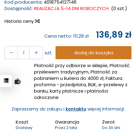
Kod producenta:
4018754127146
Dostępność:
REALIZACJA 5-14 DNI ROBOCZYCH
(
0
szt.)
Historia ceny
136,89 zł
Cena netto:
111,29 zł
szt.
dodaj do koszyka
Płatność przy odbiorze w sklepie, Płatność
przelewem tradycyjnym, Płatność za
pobraniem u kuriera do 4000 zł, Faktura
proforma - przedpłata, BLIK, e-przelewy z
banku, karty płatnicze i płatności
odroczone
Zapraszamy do zakupu i
kontaktu
więcej informacji:
Koszt
Gwarancja
Zwrot
Dostawy
Przez 2 lata
Do 30 dni