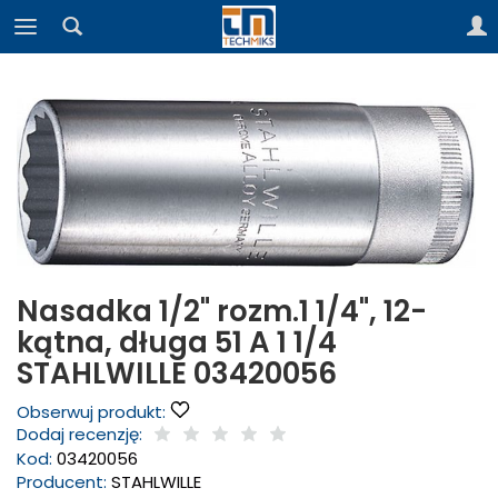
Nasadka 1/2" rozm.1 1/4", 12-
kątna, długa 51 A 1 1/4
STAHLWILLE 03420056
Obserwuj produkt:
Dodaj recenzję:
Kod:
03420056
Producent:
STAHLWILLE