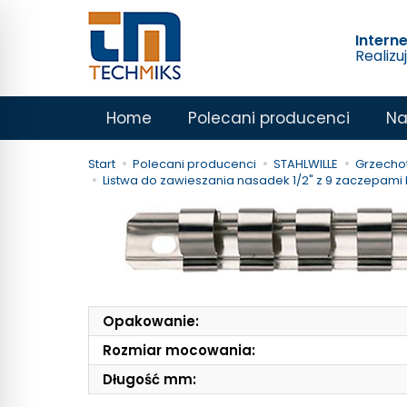
Intern
Realizu
Home
Polecani producenci
Na
Start
Polecani producenci
STAHLWILLE
Grzechot
Listwa do zawieszania nasadek 1/2" z 9 zaczepami
Opakowanie:
Rozmiar mocowania:
Długość mm: