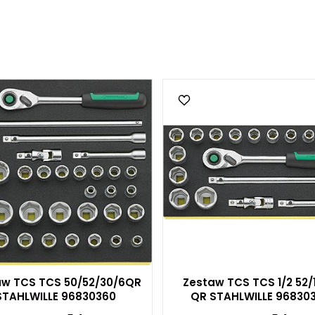
aw TCS TCS 50/52/30/6QR
Zestaw TCS TCS 1/2 52/
STAHLWILLE 96830360
QR STAHLWILLE 96830