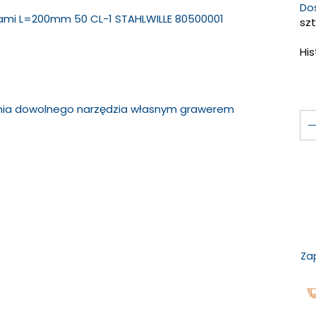
Do
pami L=200mm 50 CL-1 STAHLWILLE 80500001
szt
Hi
ania dowolnego narzędzia własnym grawerem
Za