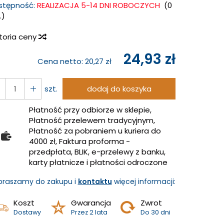
stępność:
REALIZACJA 5-14 DNI ROBOCZYCH
(
0
.)
storia ceny
24,93 zł
Cena netto:
20,27 zł
szt.
dodaj do koszyka
Płatność przy odbiorze w sklepie,
Płatność przelewem tradycyjnym,
Płatność za pobraniem u kuriera do
4000 zł, Faktura proforma -
przedpłata, BLIK, e-przelewy z banku,
karty płatnicze i płatności odroczone
praszamy do zakupu i
kontaktu
więcej informacji:
Koszt
Gwarancja
Zwrot
Dostawy
Przez 2 lata
Do 30 dni