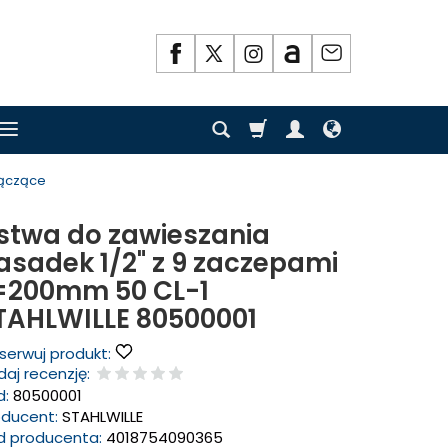
łączące
istwa do zawieszania
asadek 1/2" z 9 zaczepami
=200mm 50 CL-1
TAHLWILLE 80500001
serwuj produkt:
aj recenzję:
d:
80500001
oducent:
STAHLWILLE
d producenta:
4018754090365