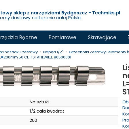
etowy sklep z narzędziami Bydgoszcz - Techmiks.pl
jemy dostawy na terenie całej Polski.
rzędzia Ręczne
Pomiarowe
Skrawające
ki nasadki i zestawy
Napęd 1/2"
Grzechotki Zestawy i elementy 
 L=200mm 50 CL-1 STAHLWILLE 80500001
L
n
L
S
Na sztuki
Ob
Dod
1/2 cala kwadrat
Ko
Pr
200
Ko