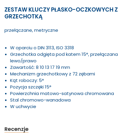
ZESTAW KLUCZY PŁASKO-OCZKOWYCH Z
GRZECHOTKĄ
przełączane, metryczne
W oparciu o DIN 3113, ISO 3318
Grzechotka odgięta pod katem 15°, przełączana
lewo/prawo
Zawartość: 8 10 13 17 19 mm
Mechanizm grzechotkowy z 72 zębami
Kąt roboczy: 5°
Pozycja szczęki 15°
Powierzchnia matowo-satynowa chromowana
Stal chromowo-wanadowa
W uchwycie
Recenzje