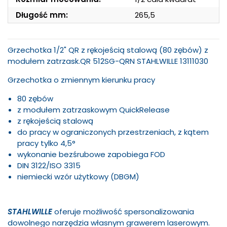
Długość mm:
265,5
Grzechotka 1/2" QR z rękojeścią stalową (80 zębów) z
modułem zatrzask.QR 512SG-QRN STAHLWILLE 13111030
Grzechotka
o zmiennym kierunku pracy
80 zębów
z modułem zatrzaskowym QuickRelease
z rękojeścią stalową
do pracy w ograniczonych przestrzeniach, z kątem
pracy tylko 4,5°
wykonanie bezśrubowe zapobiega FOD
DIN 3122/ISO 3315
niemiecki wzór użytkowy (DBGM)
STAHLWILLE
oferuje możliwość spersonalizowania
dowolnego narzędzia własnym grawerem laserowym.