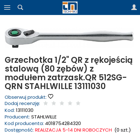
Grzechotka 1/2" QR z rękojeścią
stalową (80 zębów) z
modułem zatrzask.QR 512SG-
QRN STAHLWILLE 13111030
Obserwuj produkt:
Dodaj recenzję:
Kod:
13111030
Producent:
STAHLWILLE
Kod producenta:
4018754284320
Dostępność:
REALIZACJA 5-14 DNI ROBOCZYCH
(
0
szt.)