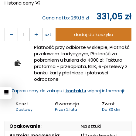
Historia ceny
331,05 zł
Cena netto:
269,15 zł
szt.
dodaj do koszyka
Płatność przy odbiorze w sklepie, Płatność
przelewem tradycyjnym, Płatność za
pobraniem u kuriera do 4000 zł, Faktura
proforma - przedpłata, BLIK, e-przelewy z
banku, karty płatnicze i płatności
odroczone
Zapraszamy do zakupu i
kontaktu
więcej informacji:
Koszt
Gwarancja
Zwrot
Dostawy
Przez 2 lata
Do 30 dni
Opakowanie:
Na sztuki
Rozmiar mocowania:
1/2 cala kwadrat