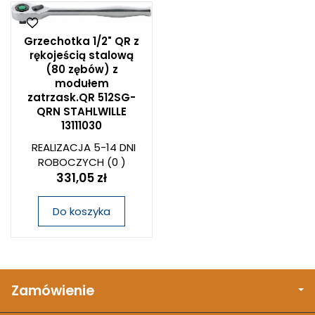
Grzechotka 1/2" QR z
rękojeścią stalową
(80 zębów) z
modułem
zatrzask.QR 512SG-
QRN STAHLWILLE
13111030
REALIZACJA 5-14 DNI
ROBOCZYCH
(0 )
331,05 zł
Do koszyka
Zamówienie