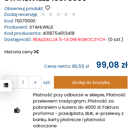
Obserwuj produkt:
Dodaj recenzję:
Kod:
15070000
Producent:
STAHLWILLE
Kod producenta:
4018754013418
Dostępność:
REALIZACJA 5-14 DNI ROBOCZYCH
(
0
szt.)
Historia ceny
99,08 zł
Cena netto:
80,55 zł
szt.
dodaj do koszyka
Płatność przy odbiorze w sklepie, Płatność
przelewem tradycyjnym, Płatność za
pobraniem u kuriera do 4000 zł, Faktura
proforma - przedpłata, BLIK, e-przelewy z
banku, karty płatnicze i płatności
odroczone