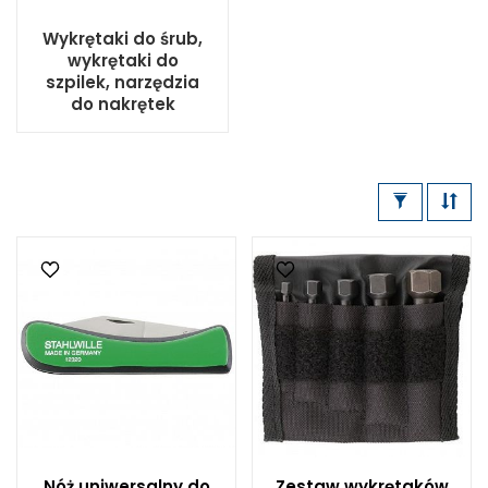
Wykrętaki do śrub,
wykrętaki do
szpilek, narzędzia
do nakrętek
Nóż uniwersalny do
Zestaw wykrętaków