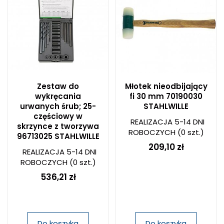
Zestaw do
Młotek nieodbijający
wykręcania
fi 30 mm 70190030
urwanych śrub; 25-
STAHLWILLE
częściowy w
REALIZACJA 5-14 DNI
skrzynce z tworzywa
ROBOCZYCH
(0 szt.)
96713025 STAHLWILLE
209,10 zł
REALIZACJA 5-14 DNI
ROBOCZYCH
(0 szt.)
536,21 zł
Do koszyka
Do koszyka