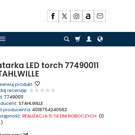
atarka LED torch 77490011
TAHLWILLE
serwuj produkt:
aj recenzję:
d:
77490011
oducent:
STAHLWILLE
d producenta:
4018754240562
stępność:
REALIZACJA 5-14 DNI ROBOCZYCH
(
0
.)
storia ceny