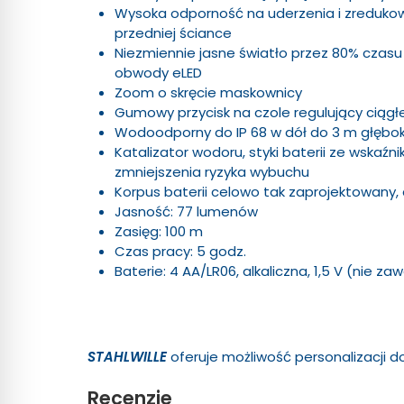
Wysoka odporność na uderzenia i zredukow
przedniej ściance
Niezmiennie jasne światło przez 80% czasu 
obwody eLED
Zoom o skręcie maskownicy
Gumowy przycisk na czole regulujący ciągł
Wodoodporny do IP 68 w dół do 3 m głębo
Katalizator wodoru, styki baterii ze wskaźn
zmniejszenia ryzyka wybuchu
Korpus baterii celowo tak zaprojektowany,
Jasność: 77 lumenów
Zasięg: 100 m
Czas pracy: 5 godz.
Baterie: 4 AA/LR06, alkaliczna, 1,5 V (nie z
STAHLWILLE
oferuje możliwość personalizacji
Recenzje