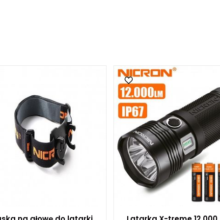
ska na głowę do latarki
Latarka X-treme 12.000 