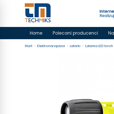
Intern
Realizu
Home
Polecani producenci
Na
Start
Elektronarzędzia
Latarki
Latarka LED torch