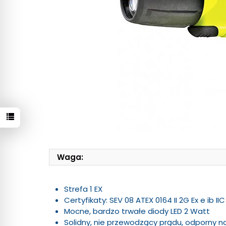
Waga:
Strefa 1 EX
Certyfikaty: SEV 08 ATEX 0164 II 2G Ex e ib IIC
Mocne, bardzo trwałe diody LED 2 Watt
Solidny, nie przewodzący prądu, odporny n