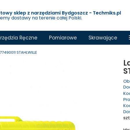
etowy sklep z narzędziami Bydgoszcz - Techmiks.pl
jemy dostawy na terenie całej Polski.
rzędzia Ręczne
Pomiarowe
Skrawające
 77490011 STAHLWILLE
L
S
Ob
Dod
Ko
Pr
Ko
Do
szt
Hi