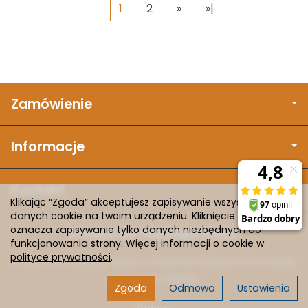
1
2
»
»|
Zamówienie
Informacje
Kontakt
Klikając “Zgoda” akceptujesz zapisywanie wszystkich
danych cookie na twoim urządzeniu. Kliknięcie “Odmowa”
oznacza zapisywanie tylko danych niezbędnych do
Dołącz do naszego klubu.
funkcjonowania strony. Więcej informacji o cookie w
polityce prywatności
.
Dołącz do naszego klubu i otrzymuj ciekawe informacje,
promocje i rabaty.
Zgoda
Odmowa
Ustawienia