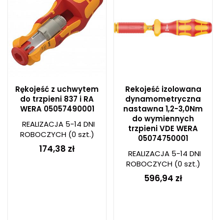
Rękojeść z uchwytem
Rekojeść izolowana
do trzpieni 837 i RA
dynamometryczna
WERA 05057490001
nastawna 1,2-3,0Nm
do wymiennych
REALIZACJA 5-14 DNI
trzpieni VDE WERA
ROBOCZYCH
(0 szt.)
05074750001
174,38 zł
REALIZACJA 5-14 DNI
ROBOCZYCH
(0 szt.)
596,94 zł