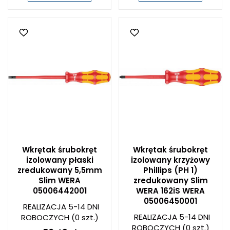
Wkrętak śrubokręt
Wkrętak śrubokręt
izolowany płaski
izolowany krzyżowy
zredukowany 5,5mm
Phillips (PH 1)
Slim WERA
zredukowany Slim
05006442001
WERA 162iS WERA
05006450001
REALIZACJA 5-14 DNI
REALIZACJA 5-14 DNI
ROBOCZYCH
(0 szt.)
ROBOCZYCH
(0 szt.)