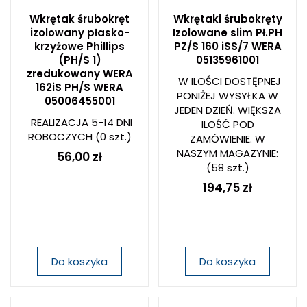
Wkrętak śrubokręt
Wkrętaki śrubokręty
izolowany płasko-
Izolowane slim Pł.PH
krzyżowe Phillips
PZ/S 160 iSS/7 WERA
(PH/S 1)
05135961001
zredukowany WERA
W ILOŚCI DOSTĘPNEJ
162iS PH/S WERA
PONIŻEJ WYSYŁKA W
05006455001
JEDEN DZIEŃ. WIĘKSZA
REALIZACJA 5-14 DNI
ILOŚĆ POD
ROBOCZYCH
(0 szt.)
ZAMÓWIENIE. W
NASZYM MAGAZYNIE:
56,00 zł
(58 szt.)
194,75 zł
Do koszyka
Do koszyka