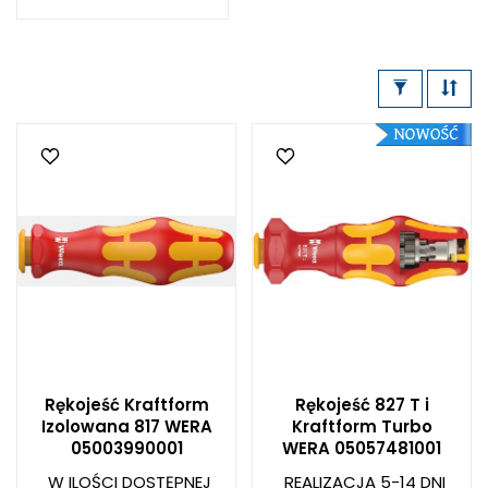
Rękojeść Kraftform
Rękojeść 827 T i
Izolowana 817 WERA
Kraftform Turbo
05003990001
WERA 05057481001
W ILOŚCI DOSTĘPNEJ
REALIZACJA 5-14 DNI