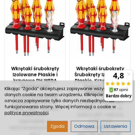
Wkrętaki śrubokręty
Wkrętaki śrubokręty
Izolowane Płaskie i
Śrubokręty Izolowane
krzyżowe PH WERA
Płaskie, Krzyżowe PZ i
05006147001
Próbnik WERA
Klikając “Zgoda” akceptujesz zapisywanie wszystkich
05006148001
danych cookie na twoim urządzeniu. Kliknięcie “Odmowa”
W ILOŚCI DOSTĘPNEJ
oznacza zapisywanie tylko danych niezbędnych do
W ILOŚCI DOSTĘPNEJ
PONIŻEJ WYSYŁKA W
funkcjonowania strony. Więcej informacji o cookie w
PONIŻEJ WYSYŁKA W
JEDEN DZIEŃ. WIĘKSZA
polityce prywatności
.
JEDEN DZIEŃ. WIĘKSZA
ILOŚĆ POD
ILOŚĆ POD
ZAMÓWIENIE. W
Zgoda
Odmowa
Ustawienia
ZAMÓWIENIE. W
NASZYM MAGAZYNIE:
(11
NASZYM MAGAZYNIE:
szt.)