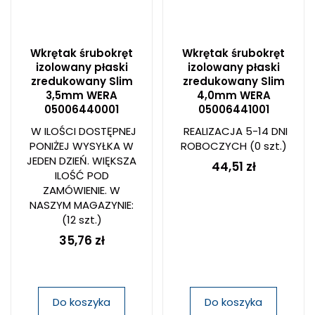
Wkrętak śrubokręt
Wkrętak śrubokręt
izolowany płaski
izolowany płaski
zredukowany Slim
zredukowany Slim
3,5mm WERA
4,0mm WERA
05006440001
05006441001
W ILOŚCI DOSTĘPNEJ
REALIZACJA 5-14 DNI
PONIŻEJ WYSYŁKA W
ROBOCZYCH
(0 szt.)
JEDEN DZIEŃ. WIĘKSZA
44,51 zł
ILOŚĆ POD
ZAMÓWIENIE. W
NASZYM MAGAZYNIE:
(12 szt.)
35,76 zł
Do koszyka
Do koszyka