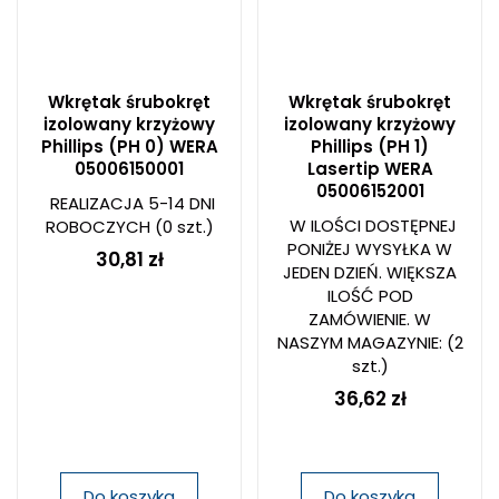
Wkrętak śrubokręt
Wkrętak śrubokręt
izolowany krzyżowy
izolowany krzyżowy
Phillips (PH 0) WERA
Phillips (PH 1)
05006150001
Lasertip WERA
05006152001
REALIZACJA 5-14 DNI
W ILOŚCI DOSTĘPNEJ
ROBOCZYCH
(0 szt.)
PONIŻEJ WYSYŁKA W
30,81 zł
JEDEN DZIEŃ. WIĘKSZA
ILOŚĆ POD
ZAMÓWIENIE. W
NASZYM MAGAZYNIE:
(2
szt.)
36,62 zł
Do koszyka
Do koszyka