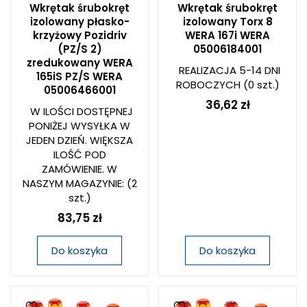
Wkrętak śrubokręt
Wkrętak śrubokręt
izolowany płasko-
izolowany Torx 8
krzyżowy Pozidriv
WERA 167i WERA
(PZ/S 2)
05006184001
zredukowany WERA
REALIZACJA 5-14 DNI
165iS PZ/S WERA
ROBOCZYCH
(0 szt.)
05006466001
36,62 zł
W ILOŚCI DOSTĘPNEJ
PONIŻEJ WYSYŁKA W
JEDEN DZIEŃ. WIĘKSZA
ILOŚĆ POD
ZAMÓWIENIE. W
NASZYM MAGAZYNIE:
(2
szt.)
83,75 zł
Do koszyka
Do koszyka