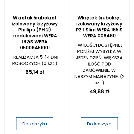
Wkrętak śrubokręt
Wkrętak śrubokręt
izolowany krzyżowy
izolowany krzyżowy
Phillips (PH 2)
PZ 1 Slim WERA 165iS
zredukowani WERA
WERA 006460
162iS WERA
W ILOŚCI DOSTĘPNEJ
05006451001
PONIŻEJ WYSYŁKA W
REALIZACJA 5-14 DNI
JEDEN DZIEŃ. WIĘKSZA
ROBOCZYCH
(0 szt.)
ILOŚĆ POD
ZAMÓWIENIE. W
65,14 zł
NASZYM MAGAZYNIE:
(2
szt.)
49,88 zł
Do koszyka
Do koszyka