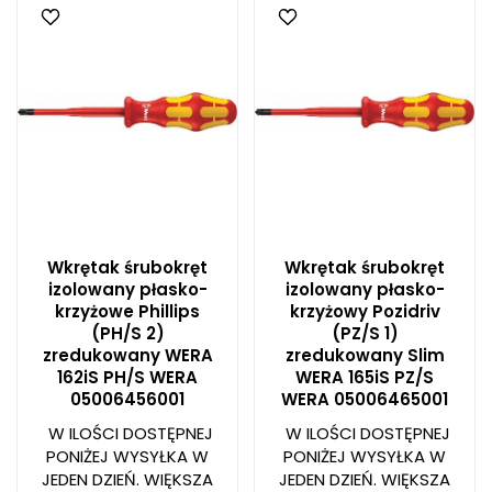
Wkrętak śrubokręt
Wkrętak śrubokręt
izolowany płasko-
izolowany płasko-
krzyżowe Phillips
krzyżowy Pozidriv
(PH/S 2)
(PZ/S 1)
zredukowany WERA
zredukowany Slim
162iS PH/S WERA
WERA 165iS PZ/S
05006456001
WERA 05006465001
W ILOŚCI DOSTĘPNEJ
W ILOŚCI DOSTĘPNEJ
PONIŻEJ WYSYŁKA W
PONIŻEJ WYSYŁKA W
JEDEN DZIEŃ. WIĘKSZA
JEDEN DZIEŃ. WIĘKSZA