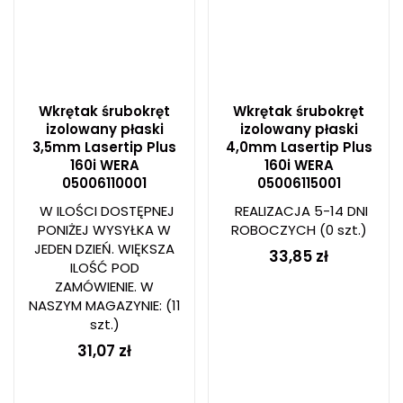
Wkrętak śrubokręt
Wkrętak śrubokręt
izolowany płaski
izolowany płaski
3,5mm Lasertip Plus
4,0mm Lasertip Plus
160i WERA
160i WERA
05006110001
05006115001
W ILOŚCI DOSTĘPNEJ
REALIZACJA 5-14 DNI
PONIŻEJ WYSYŁKA W
ROBOCZYCH
(0 szt.)
JEDEN DZIEŃ. WIĘKSZA
33,85 zł
ILOŚĆ POD
ZAMÓWIENIE. W
NASZYM MAGAZYNIE:
(11
szt.)
31,07 zł