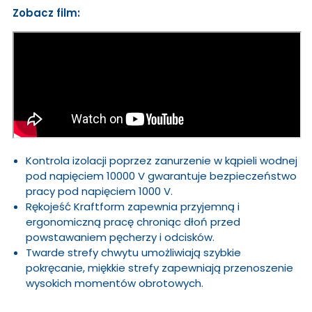
Zobacz film:
Kontrola izolacji poprzez zanurzenie w kąpieli wodnej
pod napięciem 10000 V gwarantuje bezpieczeństwo
pracy pod napięciem 1000 V.
Rękojeść Kraftform zapewnia przyjemną i
ergonomiczną pracę chroniąc dłoń przed
powstawaniem pęcherzy i odcisków.
Twarde strefy chwytu umożliwiają szybkie
pokręcanie, miękkie strefy zapewniają przenoszenie
wysokich momentów obrotowych.