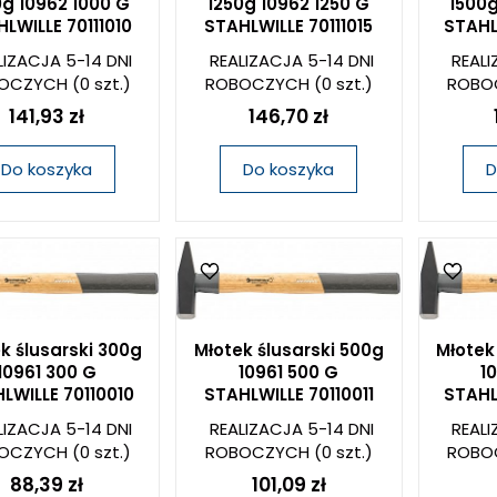
0g 10962 1000 G
1250g 10962 1250 G
1500g
LWILLE 70111010
STAHLWILLE 70111015
STAHL
LIZACJA 5-14 DNI
REALIZACJA 5-14 DNI
REALI
OCZYCH
(0 szt.)
ROBOCZYCH
(0 szt.)
ROBO
141,93 zł
146,70 zł
Do koszyka
Do koszyka
D
k ślusarski 300g
Młotek ślusarski 500g
Młotek
10961 300 G
10961 500 G
1
LWILLE 70110010
STAHLWILLE 70110011
STAHL
LIZACJA 5-14 DNI
REALIZACJA 5-14 DNI
REALI
OCZYCH
(0 szt.)
ROBOCZYCH
(0 szt.)
ROBO
88,39 zł
101,09 zł