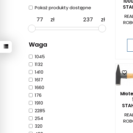
100
STAH
Pokaż produkty dostępne
REA
zł
zł
ROB
Waga
1045
1132
1410
1617
1660
Młote
176
1910
STAH
2285
REA
254
ROB
320