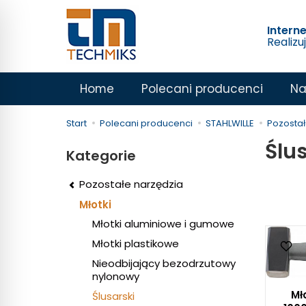
Intern
Realizu
Home
Polecani producenci
Na
Start
Polecani producenci
STAHLWILLE
Pozostał
Ślu
Kategorie
Pozostałe narzędzia
Młotki
Młotki aluminiowe i gumowe
Młotki plastikowe
Nieodbijający bezodrzutowy
nylonowy
Mł
Ślusarski