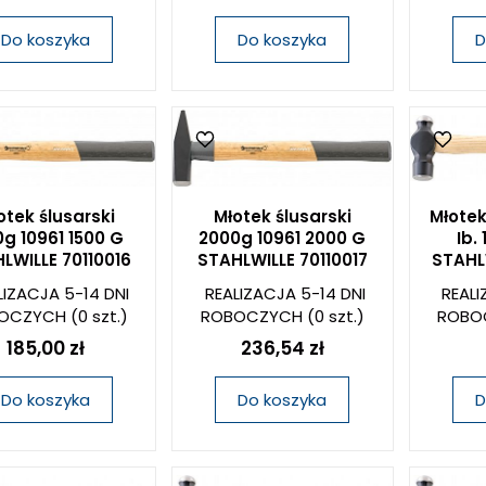
Do koszyka
Do koszyka
D
otek ślusarski
Młotek ślusarski
Młotek
0g 10961 1500 G
2000g 10961 2000 G
Ib.
LWILLE 70110016
STAHLWILLE 70110017
STAHL
LIZACJA 5-14 DNI
REALIZACJA 5-14 DNI
REALI
OCZYCH
(0 szt.)
ROBOCZYCH
(0 szt.)
ROBO
185,00 zł
236,54 zł
Do koszyka
Do koszyka
D