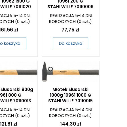
 10962 1500 G
10961 200 G
WILLE 70111020
STAHLWILLE 70110009
ZACJA 5-14 DNI
REALIZACJA 5-14 DNI
CZYCH
(0 szt.)
ROBOCZYCH
(0 szt.)
161,56 zł
77,75 zł
o koszyka
Do koszyka
 ślusarski 800g
Młotek ślusarski
0961 800 G
1000g 10961 1000 G
WILLE 70110013
STAHLWILLE 70110015
ZACJA 5-14 DNI
REALIZACJA 5-14 DNI
CZYCH
(0 szt.)
ROBOCZYCH
(0 szt.)
121,81 zł
144,30 zł