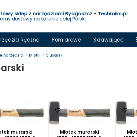
etowy sklep z narzędziami Bydgoszcz - Techmiks.pl
jemy dostawy na terenie całej Polski.
rzędzia Ręczne
Pomiarowe
Skrawające
e narzędzia
Młotki
Ślusarski
sarski
otek murarski
Młotek murarski
Mło