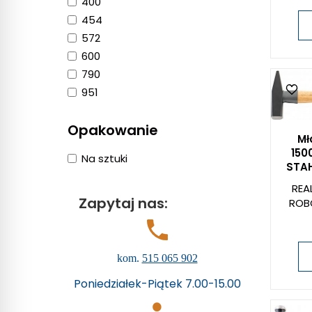
400
454
572
600
790
951
Opakowanie
Mł
150
Na sztuki
STAH
REA
Zapytaj nas:
ROB
kom.
515 065 902
Poniedziałek-Piątek 7.00-15.00