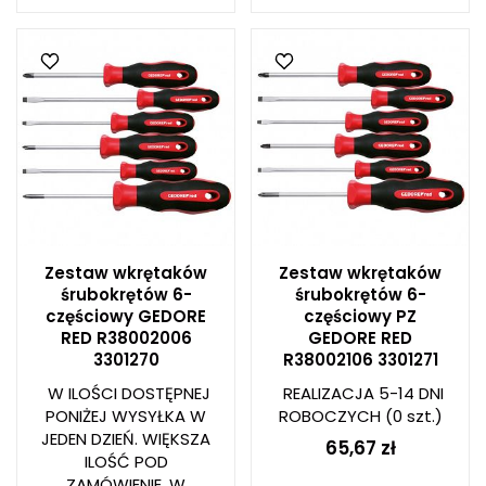
Zestaw wkrętaków
Zestaw wkrętaków
śrubokrętów 6-
śrubokrętów 6-
częściowy GEDORE
częściowy PZ
RED R38002006
GEDORE RED
3301270
R38002106 3301271
W ILOŚCI DOSTĘPNEJ
REALIZACJA 5-14 DNI
PONIŻEJ WYSYŁKA W
ROBOCZYCH
(0 szt.)
JEDEN DZIEŃ. WIĘKSZA
65,67 zł
ILOŚĆ POD
ZAMÓWIENIE. W