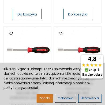
Do koszyka
Do koszyka
Klikając “Zgoda” akceptujesz zapisywanie wszystkich
danych cookie na twoim urządzeniu. Kliknięcie “Odmowa”
oznacza zapisywanie tylko danych niezbędnych do
Wkrętak śrubokręt
Wkrętak śrubokręt
funkcjonowania strony. Więcej informacji o cookie w
nasadowy 10mm
nasadowy 11mm
polityce prywatności
.
sześciokątny
sześciokątny
GEDORE RED
GEDORE RED
R38501023 3301374
R38501123 3301375
Zgoda
Odmowa
Ustawienia