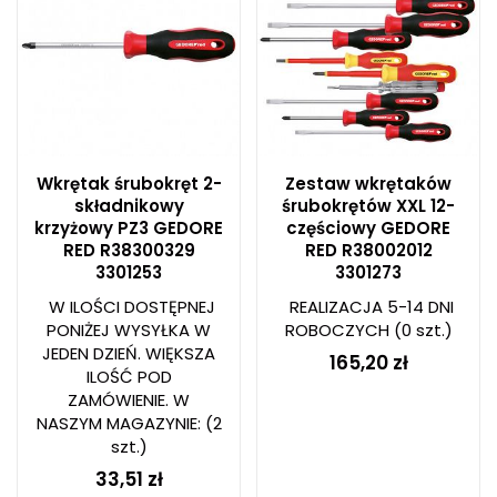
Wkrętak śrubokręt 2-
Zestaw wkrętaków
składnikowy
śrubokrętów XXL 12-
krzyżowy PZ3 GEDORE
częściowy GEDORE
RED R38300329
RED R38002012
3301253
3301273
W ILOŚCI DOSTĘPNEJ
REALIZACJA 5-14 DNI
PONIŻEJ WYSYŁKA W
ROBOCZYCH
(0 szt.)
JEDEN DZIEŃ. WIĘKSZA
165,20 zł
ILOŚĆ POD
ZAMÓWIENIE. W
NASZYM MAGAZYNIE:
(2
szt.)
33,51 zł