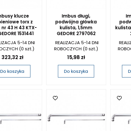
mbusy klucze
Imbus długi,
Im
pieniowe torx z
podwójna główka
podw
 nr 43 H 43 KTX-
kulista, 1,5mm
kulist
GEDORE 1531441
GEDORE 2797062
LIZACJA 5-14 DNI
REALIZACJA 5-14 DNI
REALI
OCZYCH
(0 szt.)
ROBOCZYCH
(0 szt.)
ROBO
323,32 zł
15,98 zł
Do koszyka
Do koszyka
D