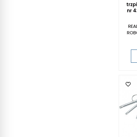
trzp
nr 
REA
ROB