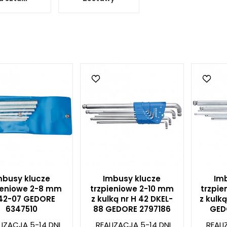
mbusy klucze
Imbusy klucze
Imb
ieniowe 2-8 mm
trzpieniowe 2-10 mm
trzpi
 42-07 GEDORE
z kulką nr H 42 DKEL-
z kulką
6347510
88 GEDORE 2797186
GED
LIZACJA 5-14 DNI
REALIZACJA 5-14 DNI
REALI