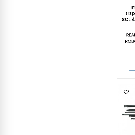
I
trzp
SCL 
REA
ROB