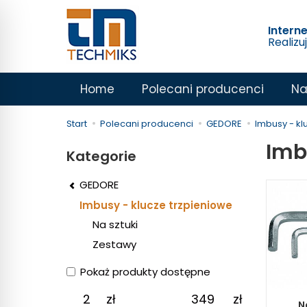
Intern
Realizu
Home
Polecani producenci
Na
Start
Polecani producenci
GEDORE
Imbusy - kl
Imb
Kategorie
GEDORE
Imbusy - klucze trzpieniowe
Na sztuki
Zestawy
Pokaż produkty dostępne
zł
zł
N