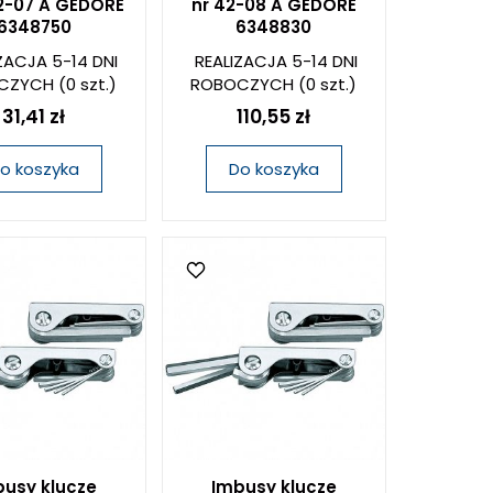
42-07 A GEDORE
nr 42-08 A GEDORE
6348750
6348830
ZACJA 5-14 DNI
REALIZACJA 5-14 DNI
CZYCH
(0 szt.)
ROBOCZYCH
(0 szt.)
31,41 zł
110,55 zł
o koszyka
Do koszyka
usy klucze
Imbusy klucze