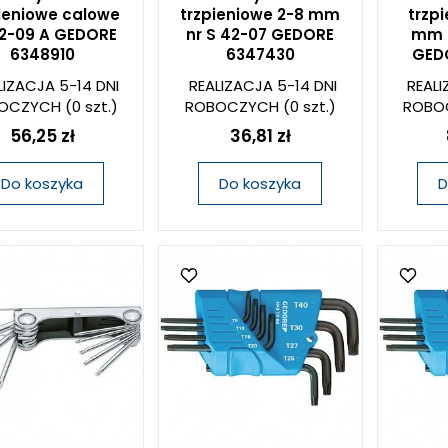
ieniowe calowe
trzpieniowe 2-8 mm
trzpi
42-09 A GEDORE
nr S 42-07 GEDORE
mm n
6348910
6347430
GED
LIZACJA 5-14 DNI
REALIZACJA 5-14 DNI
REALI
OCZYCH
(0 szt.)
ROBOCZYCH
(0 szt.)
ROBO
56,25 zł
36,81 zł
Do koszyka
Do koszyka
D