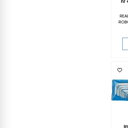
nr
REA
ROB
I