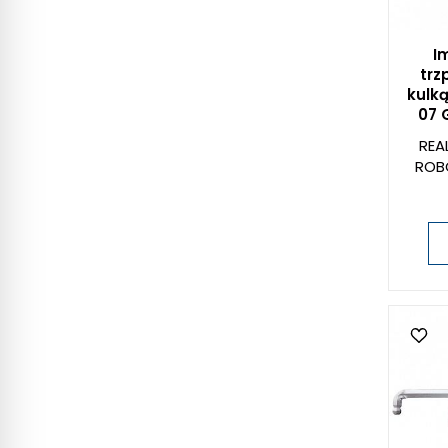
I
trz
kulką
07 
REA
ROB