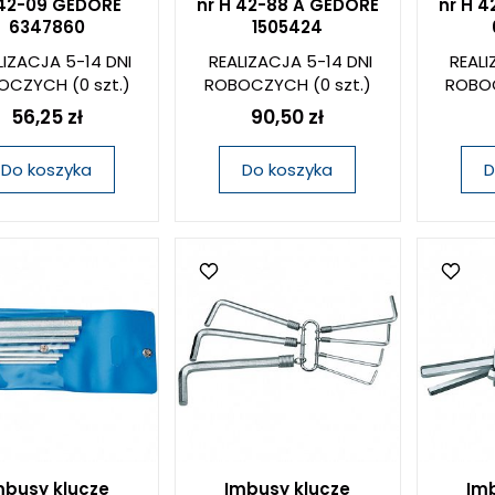
 42-09 GEDORE
nr H 42-88 A GEDORE
nr H 
6347860
1505424
LIZACJA 5-14 DNI
REALIZACJA 5-14 DNI
REALI
OCZYCH
(0 szt.)
ROBOCZYCH
(0 szt.)
ROBO
56,25 zł
90,50 zł
Do koszyka
Do koszyka
D
mbusy klucze
Imbusy klucze
Imb