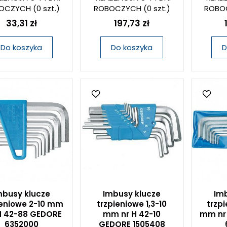
OCZYCH
(0 szt.)
ROBOCZYCH
(0 szt.)
ROBO
33,31 zł
197,73 zł
Do koszyka
Do koszyka
D
mbusy klucze
Imbusy klucze
Imb
ieniowe 2-10 mm
trzpieniowe 1,3-10
trzpi
H 42-88 GEDORE
mm nr H 42-10
mm nr
6352000
GEDORE 1505408