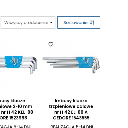
Sortowanie
usy klucze
Imbusy klucze
eniowe 2-10 mm
trzpieniowe calowe
 nr H 42 KEL-88
nr H 42 EL-88 A
ORE 1523988
GEDORE 1543555
ZACJA 5-14 DNI
REALIZACJA 5-14 DNI