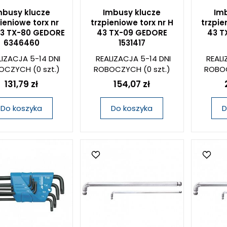
mbusy klucze
Imbusy klucze
Imb
ieniowe torx nr
trzpieniowe torx nr H
trzpie
43 TX-80 GEDORE
43 TX-09 GEDORE
43 T
6346460
1531417
LIZACJA 5-14 DNI
REALIZACJA 5-14 DNI
REALI
OCZYCH
(0 szt.)
ROBOCZYCH
(0 szt.)
ROBO
131,79 zł
154,07 zł
Do koszyka
Do koszyka
D