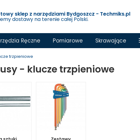
etowy sklep z narzędziami Bydgoszcz - Techmiks.pl
jemy dostawy na terenie całej Polski.
rzędzia Ręczne
Pomiarowe
Skrawające
ucze trzpieniowe
usy - klucze trzpieniowe
a sztuki
Zestawy