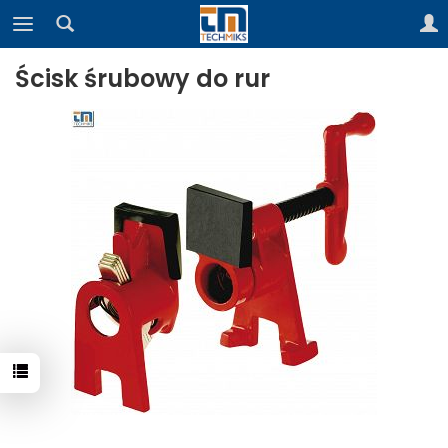
Ścisk śrubowy do rur