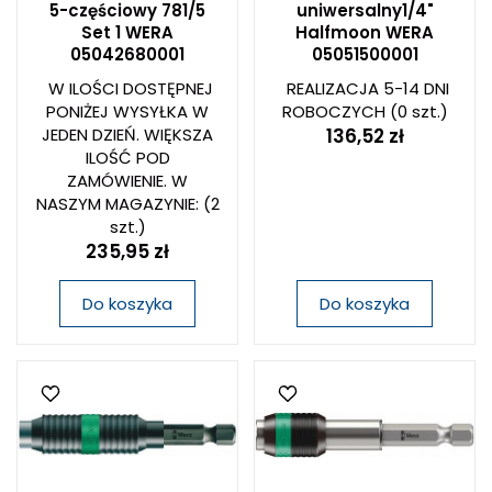
5-częściowy 781/5
uniwersalny1/4"
Set 1 WERA
Halfmoon WERA
05042680001
05051500001
W ILOŚCI DOSTĘPNEJ
REALIZACJA 5-14 DNI
PONIŻEJ WYSYŁKA W
ROBOCZYCH
(0 szt.)
JEDEN DZIEŃ. WIĘKSZA
136,52 zł
ILOŚĆ POD
ZAMÓWIENIE. W
NASZYM MAGAZYNIE:
(2
szt.)
235,95 zł
Do koszyka
Do koszyka