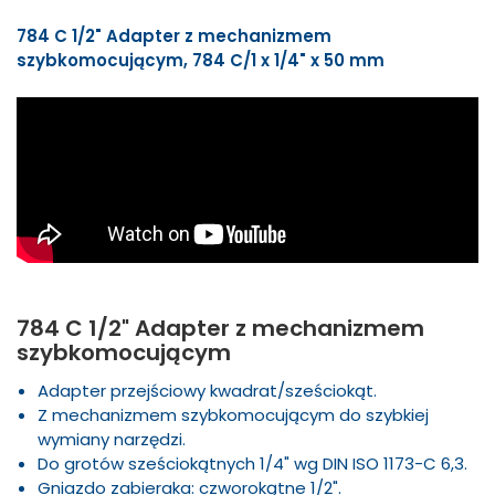
784 C 1/2" Adapter z mechanizmem
szybkomocującym, 784 C/1 x 1/4" x 50 mm
784 C 1/2" Adapter z mechanizmem
szybkomocującym
Adapter przejściowy kwadrat/sześciokąt.
Z mechanizmem szybkomocującym do szybkiej
wymiany narzędzi.
Do grotów sześciokątnych 1/4" wg DIN ISO 1173-C 6,3.
Gniazdo zabieraka: czworokątne 1/2".