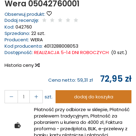
Wera 05042760001
Obserwuj produkt:
Dodaj recenzję:
Kod:
042760
Sprzedano:
22 szt.
Producent:
WERA
Kod producenta:
4013288008053
Dostępność:
REALIZACJA 5-14 DNI ROBOCZYCH
(
0
szt.)
Historia ceny
72,95 zł
Cena netto:
59,31 zł
szt.
dodaj do koszyka
Płatność przy odbiorze w sklepie, Płatność
przelewem tradycyjnym, Płatność za
pobraniem u kuriera do 4000 zł, Faktura
proforma - przedpłata, BLIK, e-przelewy z
banku, karty płatnicze i płatności