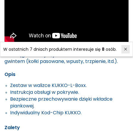
W ostatnich 7 dniach produktem interesuje się
8
osób.
Do ściągania tulejek, jak również elementów z
gwintem (kołki pasowane, wpusty, trzpienie, itd.).
Opis
Zestaw w walizce KUKKO-L-Boxx.
Instrukcja obsługi w pokrywie.
Bezpieczne przechowywanie dzięki wkładce
piankowej.
Indywidualny Kod-Chip KUKKO.
Zalety