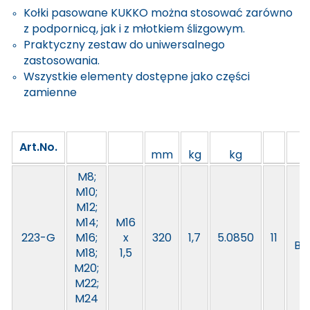
Kołki pasowane KUKKO można stosować zarówno
z podpornicą, jak i z młotkiem ślizgowym.
Praktyczny zestaw do uniwersalnego
zastosowania.
Wszystkie elementy dostępne jako części
zamienne
Art.No.
mm
kg
kg
M8;
M10;
M12;
M14;
M16
i
223-G
M16;
x
320
1,7
5.0850
11
Bo
M18;
1,5
M20;
M22;
M24