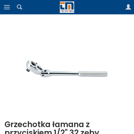
Grzechotka łamana z
przyciskiem 1/2" 32 zęby