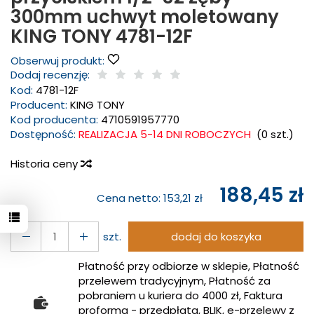
300mm uchwyt moletowany
KING TONY 4781-12F
Obserwuj produkt:
Dodaj recenzję:
Kod:
4781-12F
Producent:
KING TONY
Kod producenta:
4710591957770
Dostępność:
REALIZACJA 5-14 DNI ROBOCZYCH
(
0
szt.)
Historia ceny
188,45 zł
Cena netto:
153,21 zł
szt.
dodaj do koszyka
Płatność przy odbiorze w sklepie, Płatność
przelewem tradycyjnym, Płatność za
pobraniem u kuriera do 4000 zł, Faktura
proforma - przedpłata, BLIK, e-przelewy z