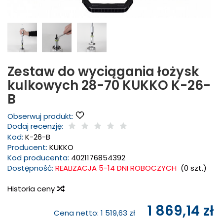
Zestaw do wyciągania łożysk
kulkowych 28-70 KUKKO K-26-
B
Obserwuj produkt:
Dodaj recenzję:
Kod:
K-26-B
Producent:
KUKKO
Kod producenta:
4021176854392
Dostępność:
REALIZACJA 5-14 DNI ROBOCZYCH
(
0
szt.)
Historia ceny
1 869,14 zł
Cena netto:
1 519,63 zł