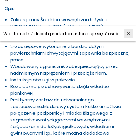
Opis:
Zakres pracy Średnica wewnętrzna łożyska
kulkowego: 28 - 70 mm (1 1/8 - 2 3/4 inch)
Zastosowanie ściągaczy wewnętrznych w połączeniu
W ostatnich 7 dniach produktem interesuje się
7
osób.
z młotkiem ślizgowym.
2-zaczepowe wykonanie z bardzo dużymi
powierzchniami chwytającymi zapewnia bezpieczną
pracę.
Wbudowany ogranicznik zabezpieczający przez
nadmiernym naprężeniem i przeciążeniem.
Instrukcja obsługi w pokrywie.
Bezpieczne przechowywanie dzięki wkładce
piankowej.
Praktyczny zestaw do uniwersalnego
zastosowania.
Modułowy system Kukko umożliwia
połączenie podpornicy i młotka ślizgowego z
segmentowymi ściągaczami wewnętrznymi,
ściągaczami do łożysk igiełkowych, wkładkami
gwintowanymi itp., które można dodatkowo