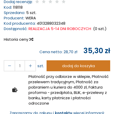
Dodaj recenzję:
Kod:
118118
Sprzedano:
5 szt.
Producent:
WERA
Kod producenta:
4013288032348
Dostępność:
REALIZACJA 5-14 DNI ROBOCZYCH
(
0
szt.)
Historia ceny
35,30 zł
Cena netto:
28,70 zł
szt.
dodaj do koszyka
Płatność przy odbiorze w sklepie, Płatność
przelewem tradycyjnym, Płatność za
pobraniem u kuriera do 4000 zł, Faktura
proforma - przedpłata, BLIK, e-przelewy z
banku, karty płatnicze i płatności
odroczone
Zapraszamy do zakupu i
kontaktu
więcej informacji: