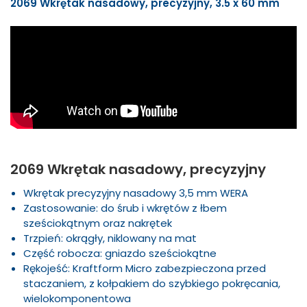
2069 Wkrętak nasadowy, precyzyjny, 3.5 x 60 mm
2069 Wkrętak nasadowy, precyzyjny
Wkrętak precyzyjny nasadowy 3,5 mm WERA
Zastosowanie: do śrub i wkrętów z łbem
sześciokątnym oraz nakrętek
Trzpień: okrągły, niklowany na mat
Część robocza: gniazdo sześciokątne
Rękojeść: Kraftform Micro zabezpieczona przed
staczaniem, z kołpakiem do szybkiego pokręcania,
wielokomponentowa