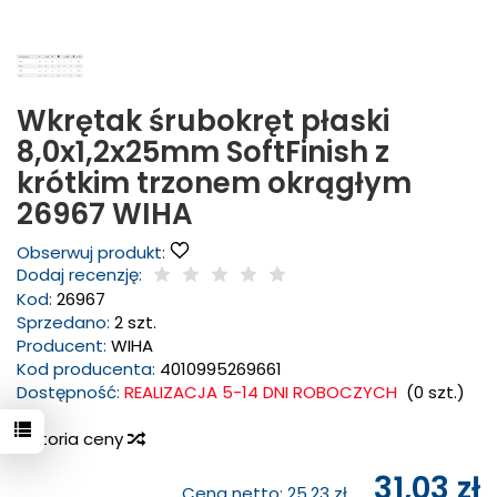
Wkrętak śrubokręt płaski
8,0x1,2x25mm SoftFinish z
krótkim trzonem okrągłym
26967 WIHA
Obserwuj produkt:
Dodaj recenzję:
Kod:
26967
Sprzedano:
2 szt.
Producent:
WIHA
Kod producenta:
4010995269661
Dostępność:
REALIZACJA 5-14 DNI ROBOCZYCH
(
0
szt.)
Historia ceny
31,03 zł
Cena netto:
25,23 zł