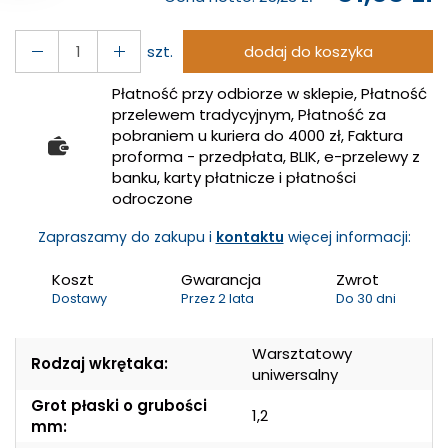
szt.
dodaj do koszyka
Płatność przy odbiorze w sklepie, Płatność
przelewem tradycyjnym, Płatność za
pobraniem u kuriera do 4000 zł, Faktura
proforma - przedpłata, BLIK, e-przelewy z
banku, karty płatnicze i płatności
odroczone
Zapraszamy do zakupu i
kontaktu
więcej informacji:
Koszt
Gwarancja
Zwrot
Dostawy
Przez 2 lata
Do 30 dni
Warsztatowy
Rodzaj wkrętaka:
uniwersalny
Grot płaski o grubości
1,2
mm: