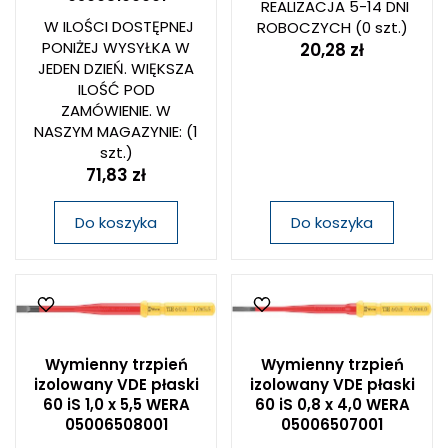
REALIZACJA 5-14 DNI
W ILOŚCI DOSTĘPNEJ
ROBOCZYCH
(0 szt.)
PONIŻEJ WYSYŁKA W
20,28 zł
JEDEN DZIEŃ. WIĘKSZA
ILOŚĆ POD
ZAMÓWIENIE. W
NASZYM MAGAZYNIE:
(1
szt.)
71,83 zł
Do koszyka
Do koszyka
Wymienny trzpień
Wymienny trzpień
izolowany VDE płaski
izolowany VDE płaski
60 iS 1,0 x 5,5 WERA
60 iS 0,8 x 4,0 WERA
05006508001
05006507001