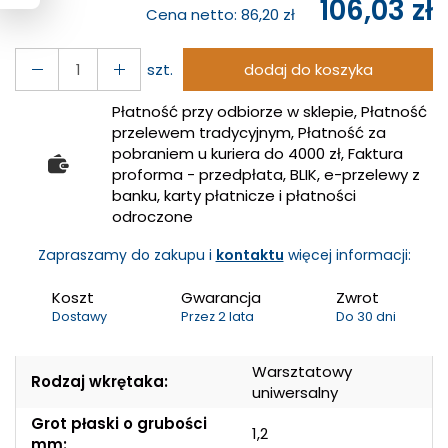
106,03 zł
Cena netto:
86,20 zł
szt.
dodaj do koszyka
Płatność przy odbiorze w sklepie, Płatność
przelewem tradycyjnym, Płatność za
pobraniem u kuriera do 4000 zł, Faktura
proforma - przedpłata, BLIK, e-przelewy z
banku, karty płatnicze i płatności
odroczone
Zapraszamy do zakupu i
kontaktu
więcej informacji:
Koszt
Gwarancja
Zwrot
Dostawy
Przez 2 lata
Do 30 dni
Warsztatowy
Rodzaj wkrętaka:
uniwersalny
Grot płaski o grubości
1,2
mm: