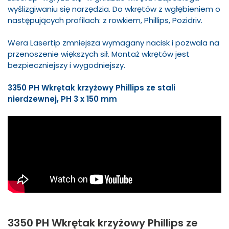
wyślizgiwaniu się narzędzia. Do wkrętów z wgłębieniem o
następujących profilach: z rowkiem, Phillips, Pozidriv.
Wera Lasertip zmniejsza wymagany nacisk i pozwala na
przenoszenie większych sił. Montaż wkrętów jest
bezpieczniejszy i wygodniejszy.
3350 PH Wkrętak krzyżowy Phillips ze stali
nierdzewnej, PH 3 x 150 mm
3350 PH Wkrętak krzyżowy Phillips ze