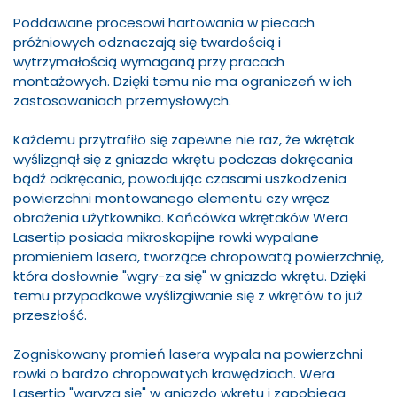
Poddawane procesowi hartowania w piecach
próżniowych odznaczają się twardością i
wytrzymałością wymaganą przy pracach
montażowych. Dzięki temu nie ma ograniczeń w ich
zastosowaniach przemysłowych.
Każdemu przytrafiło się zapewne nie raz, że wkrętak
wyślizgnął się z gniazda wkrętu podczas dokręcania
bądź odkręcania, powodując czasami uszkodzenia
powierzchni montowanego elementu czy wręcz
obrażenia użytkownika. Końcówka wkrętaków Wera
Lasertip posiada mikroskopijne rowki wypalane
promieniem lasera, tworzące chropowatą powierzchnię,
która dosłownie "wgry-za się" w gniazdo wkrętu. Dzięki
temu przypadkowe wyślizgiwanie się z wkrętów to już
przeszłość.
Zogniskowany promień lasera wypala na powierzchni
rowki o bardzo chropowatych krawędziach. Wera
Lasertip "wgryza się" w gniazdo wkrętu i zapobiega