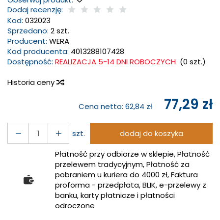
Dodaj recenzję:
Kod:
032023
Sprzedano:
2 szt.
Producent:
WERA
Kod producenta:
4013288107428
Dostępność:
REALIZACJA 5-14 DNI ROBOCZYCH
(
0
szt.)
Historia ceny
77,29 zł
Cena netto:
62,84 zł
szt.
dodaj do koszyka
Płatność przy odbiorze w sklepie, Płatność
przelewem tradycyjnym, Płatność za
pobraniem u kuriera do 4000 zł, Faktura
proforma - przedpłata, BLIK, e-przelewy z
banku, karty płatnicze i płatności
odroczone