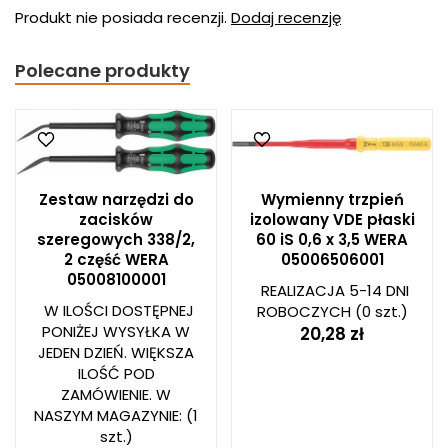
Produkt nie posiada recenzji.
Dodaj recenzję
Polecane produkty
Zestaw narzędzi do
Wymienny trzpień
zacisków
izolowany VDE płaski
szeregowych 338/2,
60 iS 0,6 x 3,5 WERA
2 część WERA
05006506001
05008100001
REALIZACJA 5-14 DNI
W ILOŚCI DOSTĘPNEJ
ROBOCZYCH
(0 szt.)
PONIŻEJ WYSYŁKA W
20,28 zł
JEDEN DZIEŃ. WIĘKSZA
ILOŚĆ POD
ZAMÓWIENIE. W
NASZYM MAGAZYNIE:
(1
szt.)